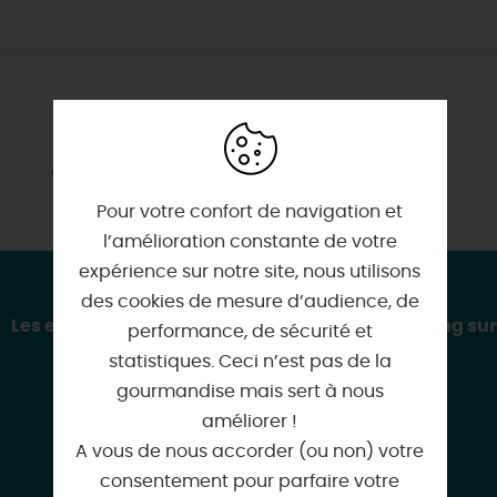
SERVICES & ÉQUIPEMENTS
Animaux acceptés
Pour votre confort de navigation et
l’amélioration constante de votre
expérience sur notre site, nous utilisons
CONTACT & LOCALISATION
des cookies de mesure d’audience, de
Les enquêtes d'Anne Mesia au château de Meung sur
performance, de sécurité et
Loire
statistiques. Ceci n’est pas de la
16, place du Martroi
gourmandise mais sert à nous
45130 MEUNG-SUR-LOIRE
améliorer !
A vous de nous accorder (ou non) votre
consentement pour parfaire votre