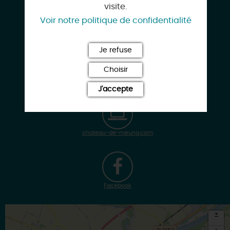
visite.
Voir notre politique de confidentialité
02 38 44 36 47
Je refuse
Choisir
info@chateau-de-meung.com
J'accepte
chateau-de-meung.com
Facebook
+
-