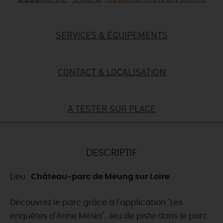
DEMAIN
SERVICES & ÉQUIPEMENTS
CE WEEK-END
CONTACT & LOCALISATION
CETTE SEMAINE
A TESTER SUR PLACE
TOUT L'AGENDA
DESCRIPTIF
Lieu :
Château-parc de Meung sur Loire
Découvrez le parc grâce à l'application "Les
enquêtes d'Anne Mésia". Jeu de piste dans le parc