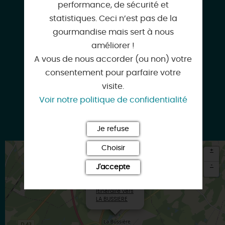
performance, de sécurité et
statistiques. Ceci n’est pas de la
Facebook
gourmandise mais sert à nous
améliorer !
A vous de nous accorder (ou non) votre
Instagram
consentement pour parfaire votre
visite.
Voir notre politique de confidentialité
Google
Je refuse
Choisir
+
-
J'accepte
×
Itinéraire vers
LA BUSSIERE