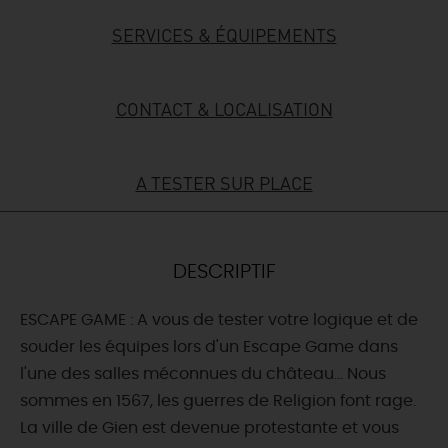
SERVICES & ÉQUIPEMENTS
DEMAIN
CONTACT & LOCALISATION
CE WEEK-END
A TESTER SUR PLACE
CETTE SEMAINE
TOUT L'AGENDA
DESCRIPTIF
ESCAPE GAME : A vous de tester votre logique et de
souder les équipes lors d'un Escape Game dans
l'une des salles méconnues du château... Nous
sommes en 1567, les guerres de Religion font rage.
La ville de Gien est devenue protestante et vous