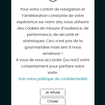
Route de Gy-Les-Nonains
Pour votre confort de navigation et
45700 CONFLANS-SUR-LOING
l’amélioration constante de votre
expérience sur notre site, nous utilisons
des cookies de mesure d’audience, de
performance, de sécurité et
statistiques. Ceci n’est pas de la
06 76 98 15 81
gourmandise mais sert à nous
améliorer !
A vous de nous accorder (ou non) votre
consentement pour parfaire votre
montargis@nolimit-aventure.com
visite.
Voir notre politique de confidentialité
www.nolimit-aventure.com
Je refuse
Choisir