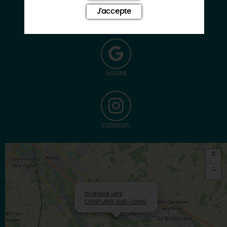
J'accepte
Facebook
Google
Instagram
+
-
×
Itinéraire vers
CONFLANS-SUR-LOING