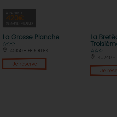
À PARTIR DE
420€
SEMAINE (MEUBLÉ)
La Grosse Planche
La Bretè
Troisièm
45150 - FEROLLES
45240 - 
Je réserve
Je rés