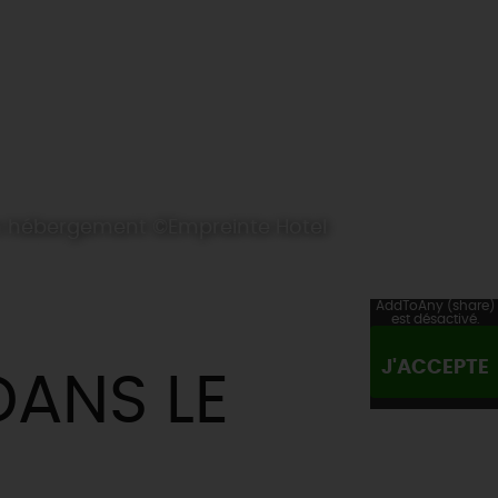
n hébergement ©Empreinte Hotel
AddToAny (share)
est désactivé.
J'ACCEPTE
ANS LE