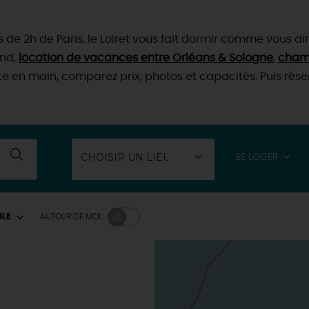
 de 2h de Paris, le Loiret vous fait dormir comme vous a
end,
location de vacances entre Orléans & Sologne
,
chamb
rte en main, comparez prix, photos et capacités. Puis ré
SE LOGER
BLE
AUTOUR
DE MOI