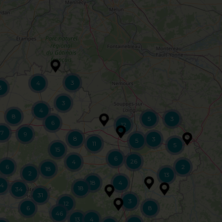
3
4
3
3
4
8
5
3
6
12
7
9
8
3
5
11
5
15
6
26
4
6
2
18
2
13
18
4
4
18
34
31
3
12
6
8
46
13
4