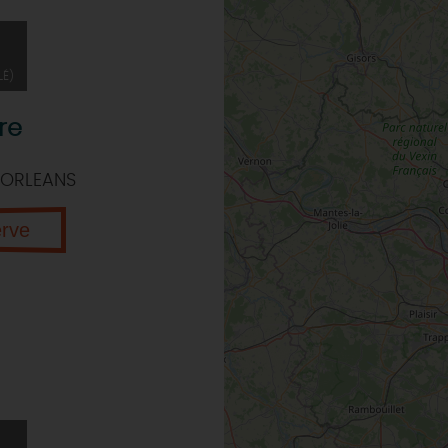
LÉ)
re
 ORLEANS
erve