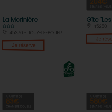
204€
SEMAINE (MEUB
La Morinière
Gîte "Les
45250 -
45370 - JOUY-LE-POTIER
Je rés
Je réserve
À PARTIR DE
À PARTIR DE
83€
580€
CHAMBRE DOUBLE
SEMAINE (MEUB