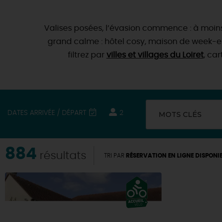
Valises posées, l’évasion commence : à moins
grand calme : hôtel cosy, maison de week-
filtrez par
villes et villages du Loiret
, ca
DATES ARRIVÉE / DÉPART
2
MOTS CLÉS
884
résultats
TRI PAR
RÉSERVATION EN LIGNE DISPONI