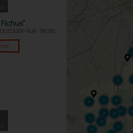
LÉ)
 Fichus"
 OUZOUER-SUR-TREZEE
erve
3
9
16
8
62
2
12
25
4
45
2
LÉ)
32