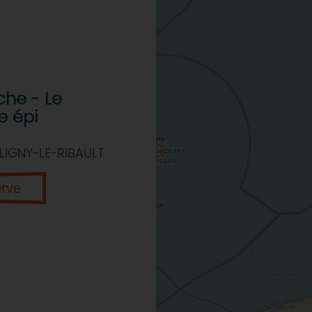
che - Le
e épi
LIGNY-LE-RIBAULT
erve