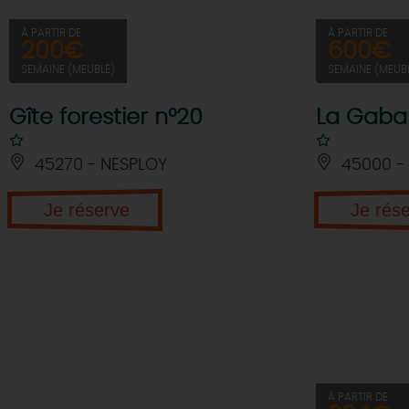
À PARTIR DE
À PARTIR DE
200€
600€
SEMAINE (MEUBLÉ)
SEMAINE (MEUB
Gîte forestier n°20
La Gaba
45270 - NESPLOY
45000 -
Je réserve
Je rés
À PARTIR DE