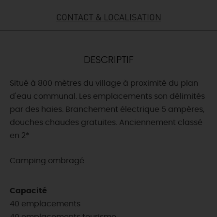
CONTACT & LOCALISATION
DEMAIN
CE WEEK-END
DESCRIPTIF
Situé à 800 mètres du village à proximité du plan
CETTE SEMAINE
d'eau communal. Les emplacements son délimités
par des haies. Branchement électrique 5 ampères,
douches chaudes gratuites. Anciennement classé
TOUT L'AGENDA
en 2*
Camping ombragé
Capacité
40 emplacements