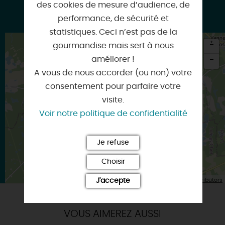
des cookies de mesure d’audience, de
Google
performance, de sécurité et
statistiques. Ceci n’est pas de la
+
gourmandise mais sert à nous
-
améliorer !
A vous de nous accorder (ou non) votre
×
Itinéraire vers
consentement pour parfaire votre
SENNELY
visite.
Voir notre politique de confidentialité
Je refuse
Choisir
| Map data ©
J'accepte
Leaflet
OpenStreetMap contributors
VOUS AIMEREZ AUSSI