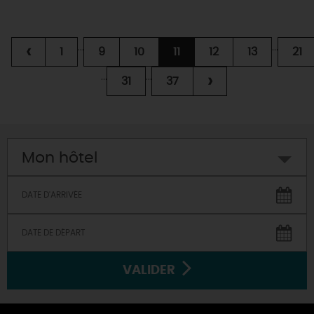
...
...
‹
1
9
10
11
12
13
21
...
...
›
31
37
Mon hôtel
VALIDER