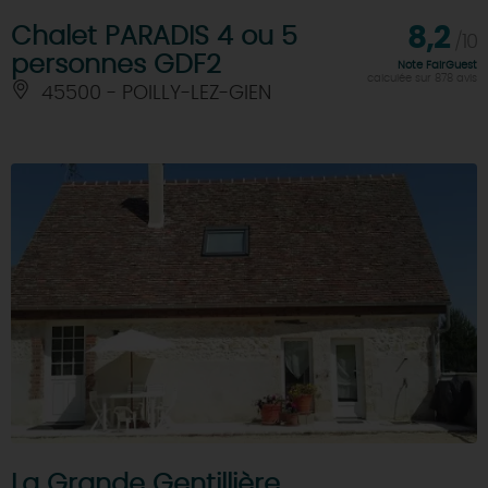
Chalet PARADIS 4 ou 5
8,2
/10
personnes GDF2
Note FairGuest
calculée sur 878 avis
45500 - POILLY-LEZ-GIEN
La Grande Gentillière