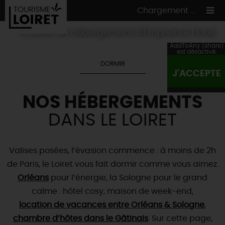
Chargement ...
Trouver un hébergement ©Empreinte Hotel
AddToAny (share)
est désactivé.
DORMIR
J'ACCEPTE
ON A TESTÉ
POUR VOUS
NOS HÉBERGEMENTS
HÉBERGEMENTS
VOS
ENVIES
DANS LE LOIRET
CULTURE
HÉBERGEMENTS
LES INCONTOURNABLES
MADE IN LOIRET
INSOLITES
EN MODE
CIRCUITS
& BALADES
NATURE
Valises posées, l’évasion commence : à moins de 2h
RÉSERVER
MAINTENANT
de Paris, le Loiret vous fait dormir comme vous aimez.
Où manger
TOUS À
L'EAU !
VILLES & VILLAGES
Maîtres
Orléans
restaurateurs
pour l’énergie, la Sologne pour le grand
A NE PAS
RATER
EN MODE
NATURE
& AVENTURE
Nos
marchés
calme : hôtel cosy, maison de week-end,
Téléchargez le Guide de l'été 2026 🤽🌞
TOUTES LES VISITES
Artistes et Artisans d'Art
location de vacances entre Orléans & Sologne
,
TOURISME &
HANDICAP
...ET
AUSSI
Avis de fraicheur ici pour éviter la chaleur 🥵
Nos
chambre d’hôtes dans le Gâtinais
spécialités du terroir
et
producteurs
. Sur cette page,