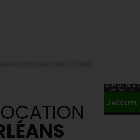
s ou locations en forêt d'Orléans
AddToAny (share)
est désactivé.
J'ACCEPTE
 LOCATION
ORLÉANS