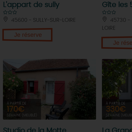
L'appart de sully
Gîte les
45600 - SULLY-SUR-LOIRE
45730 - 
LOIRE
Je réserve
Je rés
À PARTIR DE
À PARTIR DE
170€
330€
SEMAINE (MEUBLÉ)
SEMAINE (MEUB
Studio de la Motte
La Grang