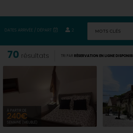
DATES ARRIVÉE / DÉPART
2
MOTS CLÉS
70
résultats
TRI PAR
RÉSERVATION EN LIGNE DISPONIB
À PARTIR DE
240€
SEMAINE (MEUBLÉ)