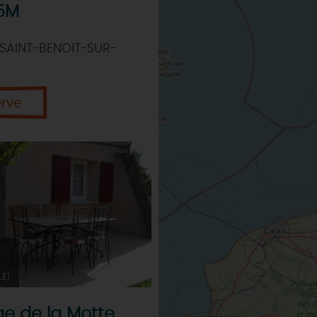
 5M
SAINT-BENOIT-SUR-
erve
LÉ)
e de la Motte