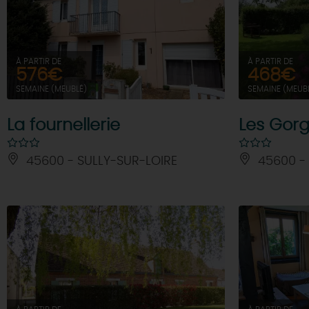
À PARTIR DE
À PARTIR DE
576€
468€
SEMAINE (MEUBLÉ)
SEMAINE (MEUB
La fournellerie
Les Gor
45600 - SULLY-SUR-LOIRE
45600 - 