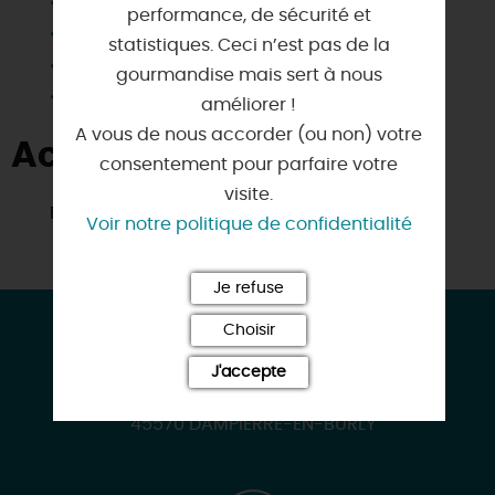
Plain Pied
performance, de sécurité et
Salle d'eau privée
statistiques. Ceci n’est pas de la
Télévision
gourmandise mais sert à nous
Wifi
améliorer !
A vous de nous accorder (ou non) votre
Activités à proximité
consentement pour parfaire votre
visite.
Pêche
Voir notre politique de confidentialité
Je refuse
CONTACT & LOCALISATION
Choisir
Gîte du lac
J'accepte
11 Rue d'en Bas
45570 DAMPIERRE-EN-BURLY