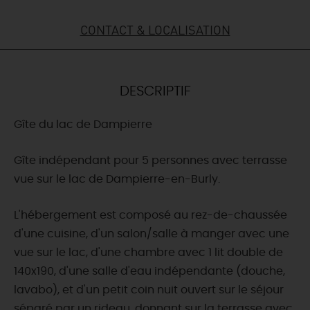
DEMAIN
CONTACT & LOCALISATION
CE WEEK-END
DESCRIPTIF
Gîte du lac de Dampierre
CETTE SEMAINE
Gîte indépendant pour 5 personnes avec terrasse
vue sur le lac de Dampierre-en-Burly.
TOUT L'AGENDA
L'hébergement est composé au rez-de-chaussée
d'une cuisine, d'un salon/salle à manger avec une
vue sur le lac, d'une chambre avec 1 lit double de
140x190, d'une salle d'eau indépendante (douche,
lavabo), et d'un petit coin nuit ouvert sur le séjour
séparé par un rideau, donnant sur la terrasse avec