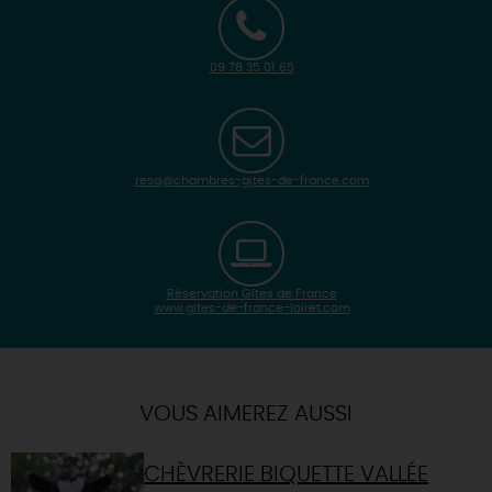
09 78 35 01 65
resa@chambres-gites-de-france.com
Réservation Gîtes de France
www.gites-de-france-loiret.com
| Map data ©
Leaflet
OpenStreetMap contributors
×
+
Itinéraire vers
DAMPIERRE-EN-BURLY
-
VOUS AIMEREZ AUSSI
CHÈVRERIE BIQUETTE VALLÉE