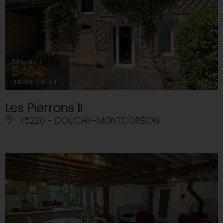
DEMAIN
CE WEEK-END
À PARTIR DE
540€
SEMAINE (MEUBLÉ)
CETTE SEMAINE
Les Pierrons II
45220 - DOUCHY-MONTCORBON
TOUT L'AGENDA