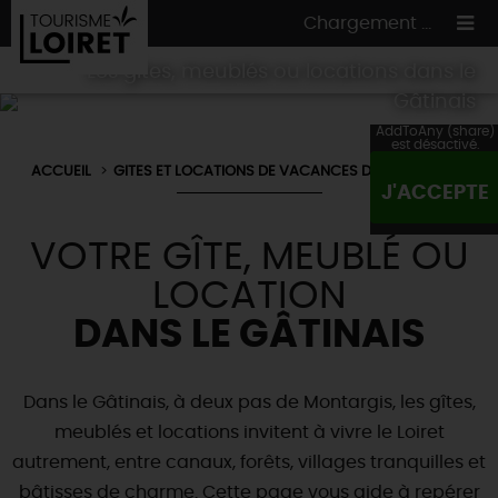
Chargement ...
Les gîtes, meublés ou locations dans le
Gâtinais
AddToAny (share)
est désactivé.
ACCUEIL
GITES ET LOCATIONS DE VACANCES DANS LE LOIRET
ON A TESTÉ
POUR VOUS
J'ACCEPTE
HÉBERGEMENTS
VOS
ENVIES
VOTRE GÎTE, MEUBLÉ OU
CULTURE
HÉBERGEMENTS
LES INCONTOURNABLES
MADE IN LOIRET
LOCATION
INSOLITES
EN MODE
CIRCUITS
& BALADES
NATURE
DANS LE GÂTINAIS
RÉSERVER
MAINTENANT
Où manger
TOUS À
L'EAU !
VILLES & VILLAGES
Maîtres
restaurateurs
Dans le Gâtinais, à deux pas de Montargis, les gîtes,
A NE PAS
RATER
EN MODE
NATURE
& AVENTURE
Nos
marchés
meublés et locations invitent à vivre le Loiret
Téléchargez le Guide de l'été 2026 🤽🌞
TOUTES LES VISITES
Artistes et Artisans d'Art
TOURISME &
HANDICAP
autrement, entre canaux, forêts, villages tranquilles et
...ET
AUSSI
Avis de fraicheur ici pour éviter la chaleur 🥵
Nos
spécialités du terroir
et
producteurs
bâtisses de charme. Cette page vous aide à repérer