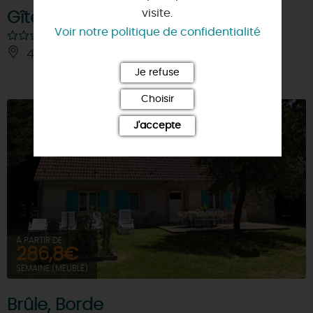
visite.
Gîte des Bois de Romaison
Voir notre politique de confidentialité
45260 - CHAILLY-EN-GATINAIS
Je refuse
Choisir
J'accepte
À PARTIR DE
286,8€
SEMAINE (MEUBLÉ)
Brûle, Borde