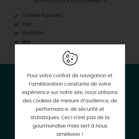
SERVICES & ÉQUIPEMENTS
Cuisine équipée
Parc
Vestiaire
Wifi
CONTACT & LOCALISATION
Pour votre confort de navigation et
l’amélioration constante de votre
Réception à la Ferme du Javot
expérience sur notre site, nous utilisons
Chemin des Grands Javots
des cookies de mesure d’audience, de
45220 SAINT-GERMAIN-DES-PRES
performance, de sécurité et
statistiques. Ceci n’est pas de la
gourmandise mais sert à nous
améliorer !