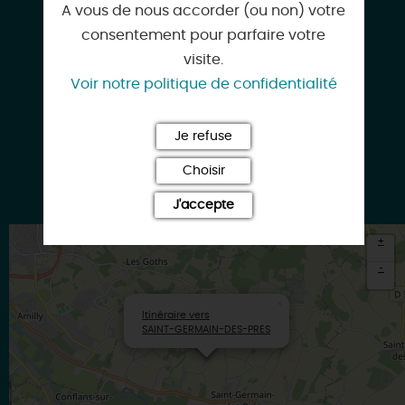
02 38 94 62 30
A vous de nous accorder (ou non) votre
consentement pour parfaire votre
visite.
Voir notre politique de confidentialité
pc-bernard@wanadoo.fr
Je refuse
Choisir
lejavot.com
J'accepte
+
-
×
Itinéraire vers
SAINT-GERMAIN-DES-PRES