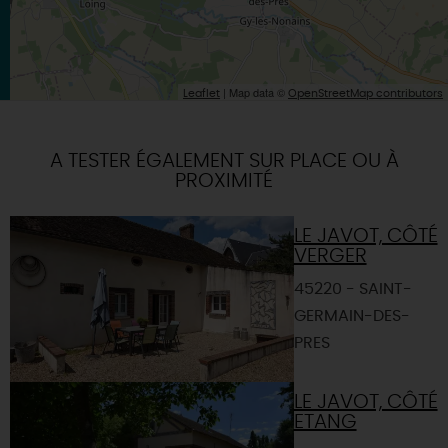
| Map data ©
Leaflet
OpenStreetMap contributors
A TESTER ÉGALEMENT SUR PLACE OU À
PROXIMITÉ
LE JAVOT, CÔTÉ
VERGER
45220 - SAINT-
GERMAIN-DES-
PRES
LE JAVOT, CÔTÉ
ETANG