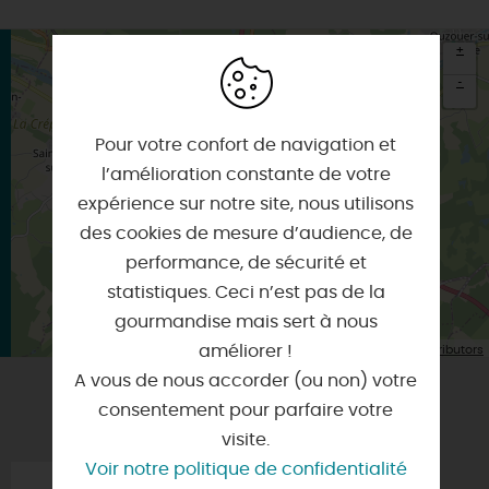
+
-
×
Itinéraire vers
Pour votre confort de navigation et
BRIARE
l’amélioration constante de votre
expérience sur notre site, nous utilisons
des cookies de mesure d’audience, de
performance, de sécurité et
statistiques. Ceci n’est pas de la
gourmandise mais sert à nous
| Map data ©
améliorer !
Leaflet
OpenStreetMap contributors
A vous de nous accorder (ou non) votre
consentement pour parfaire votre
VOUS AIMEREZ AUSSI
visite.
Voir notre politique de confidentialité
HUGUES