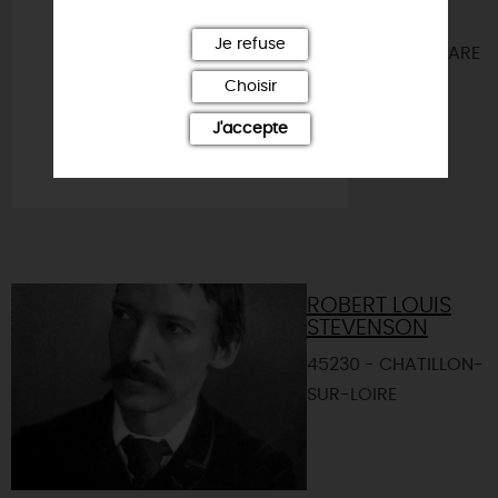
COSNIER
Je refuse
45250 - BRIARE
Choisir
J'accepte
ROBERT LOUIS
STEVENSON
45230 - CHATILLON-
SUR-LOIRE