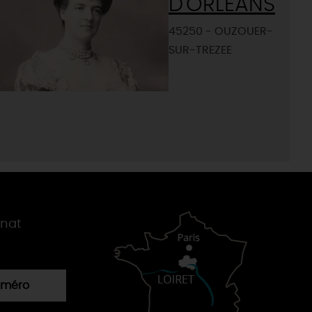
D'ORLÉANS
45250 - OUZOUER-
SUR-TREZEE
gnat
numéro