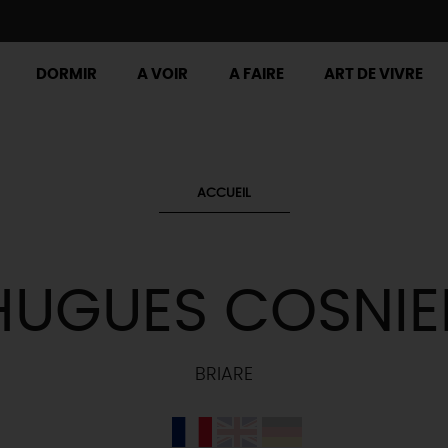
DORMIR
A VOIR
A FAIRE
ART DE VIVRE
ACCUEIL
HUGUES COSNIE
BRIARE