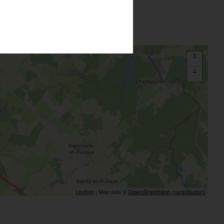
que
Le Label
Loiret Pause
Montargis, Venise du Gâtinais
Nous contacter
La route de la rose
CETTE SEMAINE
Au détour des plus beaux villages du
Loiret
Le château de Sully-sur-Loire
+
udiques
Meung-sur-Loire
-
aludik
La Beauce
éatives
Le Gâtinais
Sacré patrimoine religieux
T
L'oratoire carolingien de Germigny-
des-Prés
Le Loiret, un département fleuri
| Map data ©
Leaflet
OpenStreetMap contributors