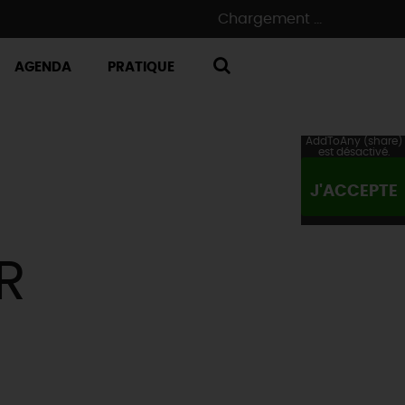
Chargement ...
AGENDA
PRATIQUE
RECHERCHE
AddToAny (share)
est désactivé.
J'ACCEPTE
R