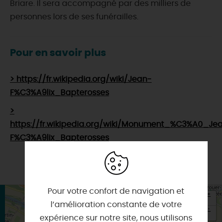
Briare. Il sera accompagné par des milliers de
personnes lors de ses funérailles.
Pour en savoir plus
> https://fr.wikipedia.org/wiki/Jean-
F%C3%A9lix_Bapterosses
>
https://fr.wikipedia.org/wiki/Monument_%C3%A0_Je
F%C3%A9lix_Bapterosses
Pour votre confort de navigation et
+
l’amélioration constante de votre
-
expérience sur notre site, nous utilisons