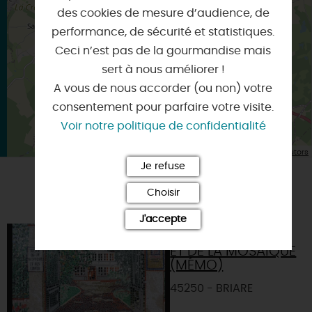
×
des cookies de mesure d’audience, de
Itinéraire vers
BRIARE
performance, de sécurité et statistiques.
Ceci n’est pas de la gourmandise mais
sert à nous améliorer !
A vous de nous accorder (ou non) votre
consentement pour parfaire votre visite.
Voir notre politique de confidentialité
| Map data ©
Leaflet
OpenStreetMap contributors
Je refuse
Choisir
POURSUIVRE LA VISITE
J'accepte
MUSÉE DES ÉMAUX
ET DE LA MOSAÏQUE
(MÉMO)
45250 - BRIARE