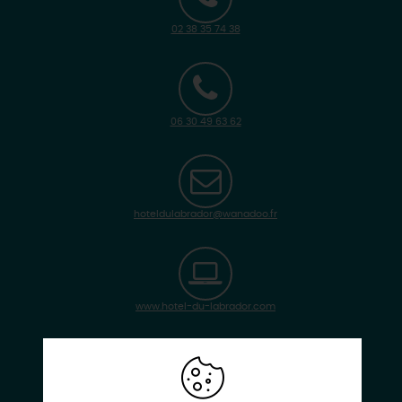
02 38 35 74 38
06 30 49 63 62
hoteldulabrador@wanadoo.fr
www.hotel-du-labrador.com
Facebook