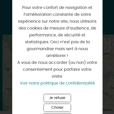
Pour votre confort de navigation et
l’amélioration constante de votre
expérience sur notre site, nous utilisons
Google
des cookies de mesure d’audience, de
performance, de sécurité et
+
statistiques. Ceci n’est pas de la
-
gourmandise mais sert à nous
améliorer !
×
Itinéraire vers
A vous de nous accorder (ou non) votre
SAINT-BENOIT-SUR-LOIRE
consentement pour parfaire votre
visite.
Voir notre politique de confidentialité
Je refuse
Choisir
| Map data ©
Leaflet
OpenStreetMap contributors