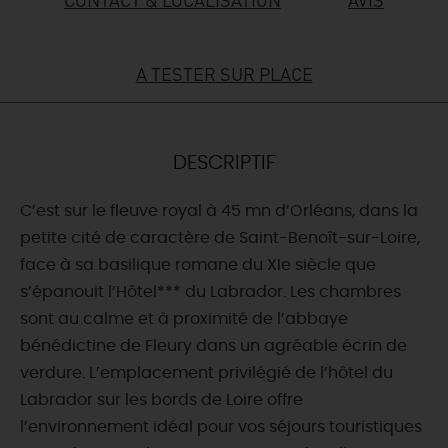
DEMAIN
A TESTER SUR PLACE
CE WEEK-END
DESCRIPTIF
CETTE SEMAINE
C’est sur le fleuve royal à 45 mn d’Orléans, dans la
petite cité de caractère de Saint-Benoît-sur-Loire,
face à sa basilique romane du XIe siècle que
TOUT L'AGENDA
s’épanouit l’Hôtel*** du Labrador. Les chambres
sont au calme et à proximité de l’abbaye
bénédictine de Fleury dans un agréable écrin de
verdure. L’emplacement privilégié de l’hôtel du
Labrador sur les bords de Loire offre
l’environnement idéal pour vos séjours touristiques