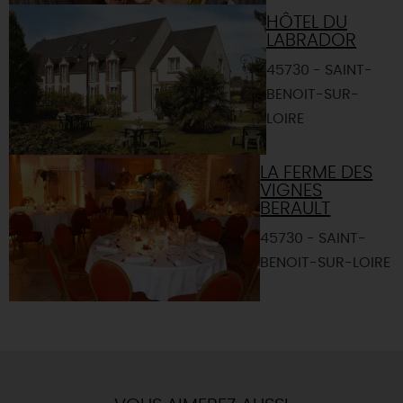
HÔTEL DU
LABRADOR
45730 - SAINT-
BENOIT-SUR-
LOIRE
LA FERME DES
VIGNES
BERAULT
45730 - SAINT-
BENOIT-SUR-LOIRE