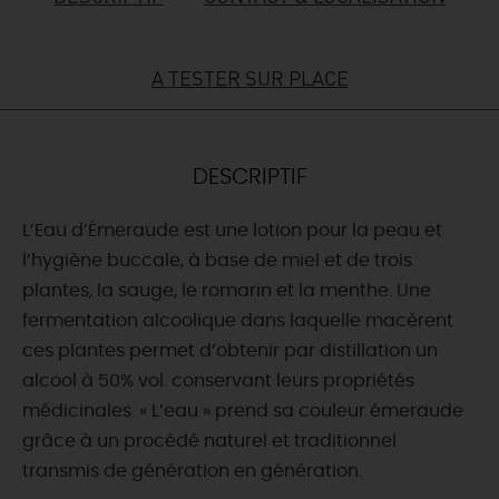
DEMAIN
A TESTER SUR PLACE
CE WEEK-END
DESCRIPTIF
CETTE SEMAINE
L’Eau d’Émeraude est une lotion pour la peau et
l’hygiène buccale, à base de miel et de trois
plantes, la sauge, le romarin et la menthe. Une
TOUT L'AGENDA
fermentation alcoolique dans laquelle macèrent
ces plantes permet d’obtenir par distillation un
alcool à 50% vol. conservant leurs propriétés
médicinales. « L’eau » prend sa couleur émeraude
grâce à un procédé naturel et traditionnel
transmis de génération en génération.