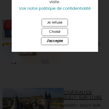
visite.
Voir notre politique de confidentialité
VOUS AIMEREZ AUSSI
Je refuse
ATELIER P'TITS
MOSAÏSTES
Choisir
45730 - SAINT-
J'accepte
BENOIT-SUR-LOIRE
CHÂTEAU DE
SULLY-SUR-LOIRE
45600 - SULLY-SUR-