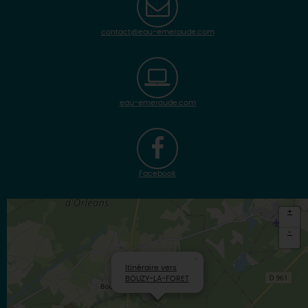
contact@eau-emeraude.com
eau-emeraude.com
Facebook
+
-
×
Itinéraire vers
BOUZY-LA-FORET