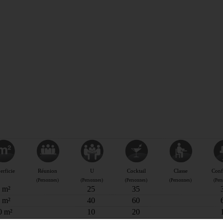
& BALADES
TOUS À
L'EAU !
VOS
L
NATURE
ENVIES
M
En bateau
EMENTS
Lieux de baignade et pis