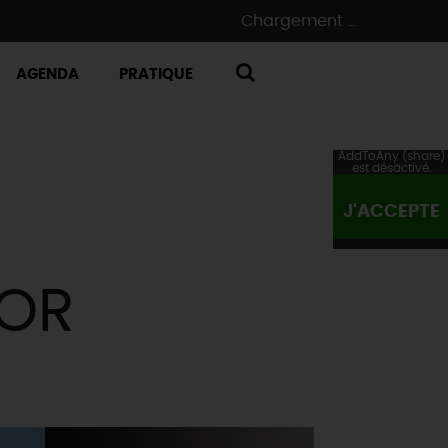
Chargement ...
AGENDA
PRATIQUE
RECHERCHE
AddToAny (share)
est désactivé.
J'ACCEPTE
DOR