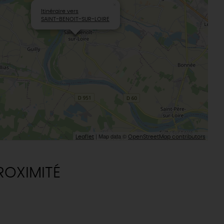
×
Itinéraire vers
SAINT-BENOIT-SUR-LOIRE
| Map data ©
Leaflet
OpenStreetMap contributors
ROXIMITÉ