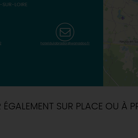
T-SUR-LOIRE
2
hoteldulabrador@wanadoo.fr
R ÉGALEMENT SUR PLACE OU À P