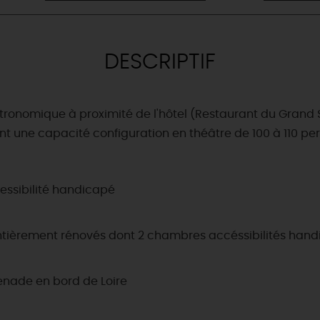
DESCRIPTIF
onomique à proximité de l'hôtel (Restaurant du Grand S
t une capacité configuration en théâtre de 100 à 110 pe
essibilité handicapé
entièrement rénovés dont 2 chambres accéssibilités hand
menade en bord de Loire