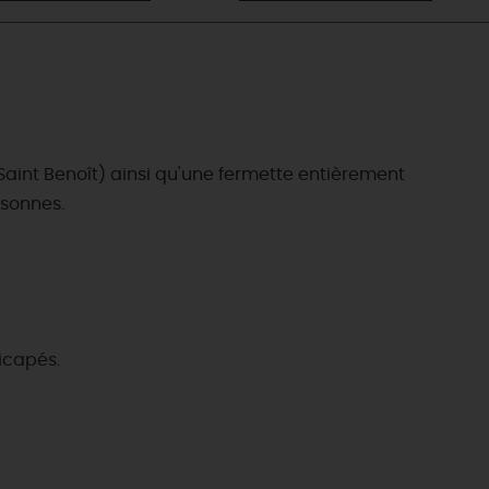
aint Benoît) ainsi qu'une fermette entièrement
rsonnes.
icapés.