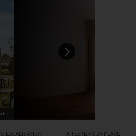
ador
& LOCALISATION
A TESTER SUR PLACE