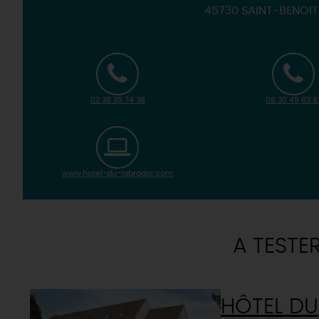
45730 SAINT-BENOI
02 38 35 74 38
06 30 49 63 6
www.hotel-du-labrador.com
A TESTE
HÔTEL DU