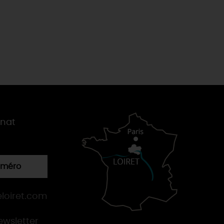
gnat
numéro
loiret.com
newsletter