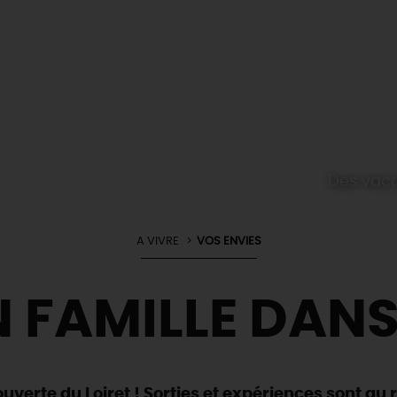
Des vaca
A VIVRE
VOS ENVIES
 FAMILLE DANS
uverte du Loiret ! Sorties et expériences sont au 