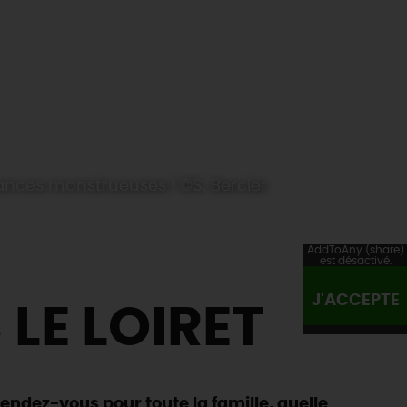
nces monstrueuses ! ©S. Bercier
AddToAny (share)
est désactivé.
J'ACCEPTE
 LE LOIRET
rendez-vous pour toute la famille, quelle