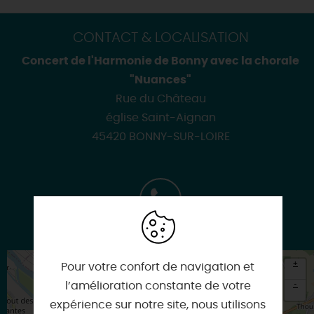
CONTACT & LOCALISATION
Concert de l'Harmonie de Bonny avec la chorale
"Nuances"
Rue du Château
église Saint-Aignan
45420 BONNY-SUR-LOIRE
06 10 53 92 19
+
Pour votre confort de navigation et
-
l’amélioration constante de votre
expérience sur notre site, nous utilisons
×