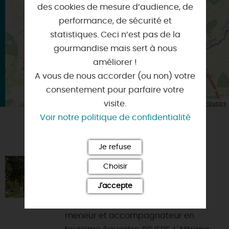
Itinéraire vers
des cookies de mesure d’audience, de
BONNY-SUR-LOIRE
performance, de sécurité et
statistiques. Ceci n’est pas de la
gourmandise mais sert à nous
améliorer !
A vous de nous accorder (ou non) votre
consentement pour parfaire votre
| Map data ©
visite.
Leaflet
OpenStreetMap contributors
Voir notre politique de confidentialité
VOUS AIMEREZ AUSSI
Je refuse
L'ATTRAPE-RÊVE
Choisir
45420 - DAMMARIE-EN-PUISAYE
J'accepte
Activités avec moniteur diplômé :
meneur et accompagnateur en