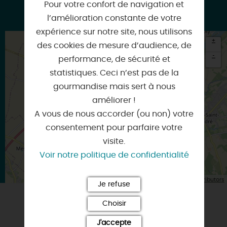
Pour votre confort de navigation et
Google
l’amélioration constante de votre
expérience sur notre site, nous utilisons
+
des cookies de mesure d’audience, de
-
performance, de sécurité et
statistiques. Ceci n’est pas de la
×
Itinéraire vers
gourmandise mais sert à nous
MEUNG-SUR-LOIRE
améliorer !
A vous de nous accorder (ou non) votre
consentement pour parfaire votre
visite.
Voir notre politique de confidentialité
| Map data ©
Leaflet
OpenStreetMap contributors
Je refuse
Choisir
VOUS AIMEREZ AUSSI
J'accepte