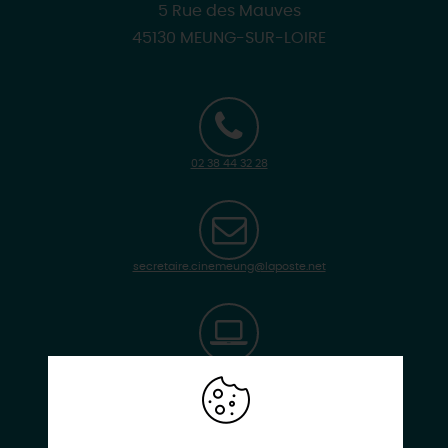
5 Rue des Mauves
45130 MEUNG-SUR-LOIRE
02 38 44 32 28
secretaire.cinemeung@laposte.net
www.cinemeung.fr