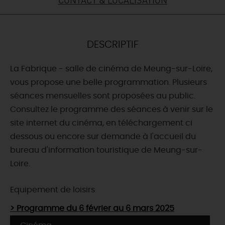
DEMAIN
DESCRIPTIF
CE WEEK-END
La Fabrique - salle de cinéma de Meung-sur-Loire,
vous propose une belle programmation. Plusieurs
CETTE SEMAINE
séances mensuelles sont proposées au public.
Consultez le programme des séances à venir sur le
site internet du cinéma, en téléchargement ci
TOUT L'AGENDA
dessous ou encore sur demande à l'accueil du
bureau d'information touristique de Meung-sur-
Loire.
Equipement de loisirs
> Programme du 6 février au 6 mars 2025