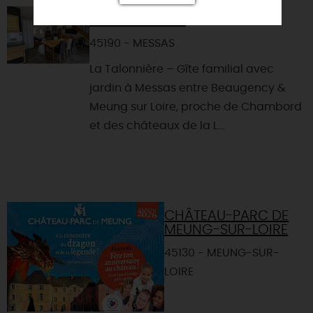
LA TALONNIÈRE
45190 - MESSAS
La Talonnière – Gîte familial avec
jardin à Messas entre Beaugency &
Meung sur Loire, proche de Chambord
et des châteaux de la L...
CHÂTEAU-PARC DE
MEUNG-SUR-LOIRE
45130 - MEUNG-SUR-
LOIRE