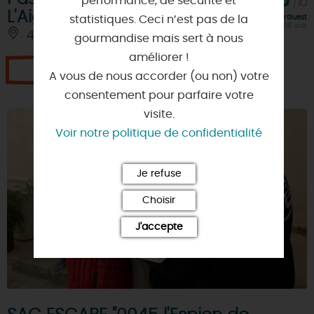
9,9
performance, de sécurité et
/10
L'Aigrette
statistiques. Ceci n’est pas de la
Note FairGuest
calculée sur 108 avis
45110 - SIGLOY
gourmandise mais sert à nous
améliorer !
Je réserve
A vous de nous accorder (ou non) votre
consentement pour parfaire votre
visite.
Voir notre politique de confidentialité
Je refuse
Choisir
J'accepte