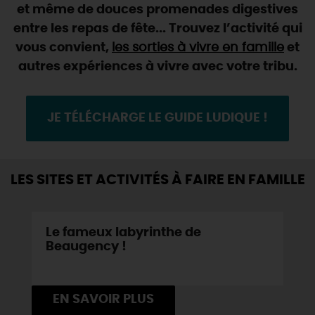
SE REPÉRER,
SE DÉPLACER
et même de douces promenades digestives
Visites
gourmandes
et
créatives
Des vacances auprès des animaux 🐎
entre les repas de fête... Trouvez l’activité qui
Vins et
vignobles
TOUTES LES ACTIVITÉS
INFOS &
SERVICES
(re)Découvrir les coulisses de la Faïencerie de
vous convient,
les sorties à vivre en famille
et
Chic,
une aire de pique-nique
Gien !
autres expériences à vivre avec votre tribu.
Par ici les
guinguettes
RÉSERVER
MAINTENANT
Expérimenter
les parcours Baludik
🕵️
Que rapporter du Loiret ?
La Route des
Métiers d'Art
Une saison de festivals 🎉
JE TÉLÉCHARGE LE GUIDE LUDIQUE !
TOUT L'ART DE VIVRE
Rendez-vous de la nature en 2026
Des sorties en famille dans le Loiret !
LES SITES ET ACTIVITÉS À FAIRE EN FAMILLE
Programme des animations "Loiret au fil de l'eau"
2026
Le fameux labyrinthe de
Où sortir ?
Beaugency !
AUJOURD'HUI
EN SAVOIR PLUS