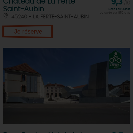
Château de La Ferté
9,3
/10
Saint-Aubin
Note FairGuest
calculée sur 852 avis
45240 - LA FERTE-SAINT-AUBIN
Je réserve