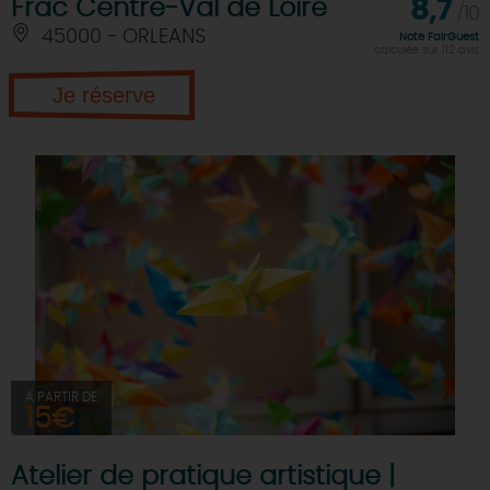
Frac Centre-Val de Loire
8,7
/10
45000 - ORLEANS
Note FairGuest
calculée sur 112 avis
Je réserve
À PARTIR DE
15€
Atelier de pratique artistique |