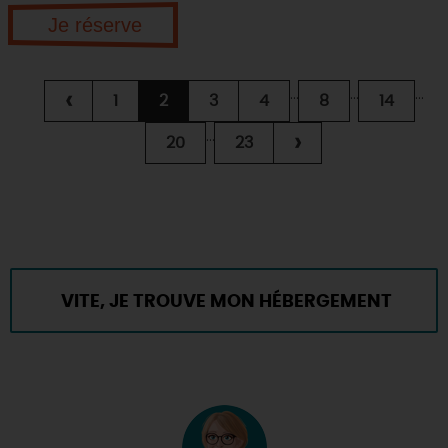
Je réserve
...
...
...
‹
1
2
3
4
8
14
...
›
20
23
VITE, JE TROUVE MON HÉBERGEMENT
POUR LES VACANCES !