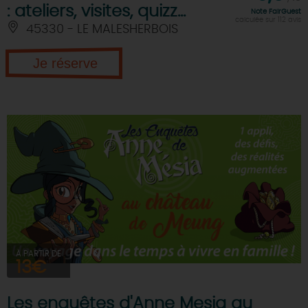
: ateliers, visites, quizz...
Note FairGuest
calculée sur 112 avis
45330 - LE MALESHERBOIS
Je réserve
À PARTIR DE
13€
Les enquêtes d'Anne Mesia au