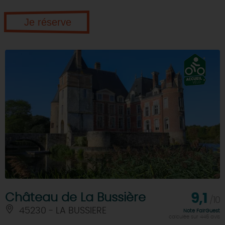
Je réserve
Château de La Bussière
9,1
/10
45230 - LA BUSSIERE
Note FairGuest
calculée sur 446 avis