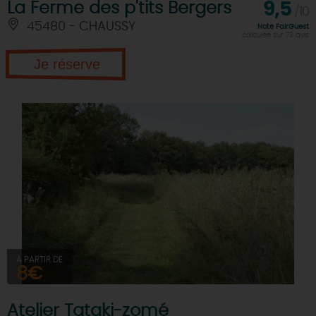
La Ferme des p'tits Bergers
9,5
/10
45480 - CHAUSSY
Note FairGuest
calculée sur 73 avis
Je réserve
À PARTIR DE
8€
Atelier Tataki-zomé