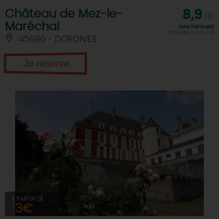
Château de Mez-le-
8,9
/10
Maréchal
Note FairGuest
calculée sur 17 avis
45680 - DORDIVES
Je réserve
À PARTIR DE
13€