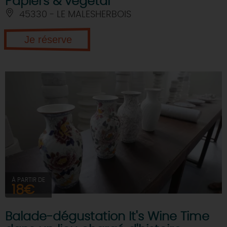
Papiers & végétal
45330 - LE MALESHERBOIS
Je réserve
À PARTIR DE
18€
Balade-dégustation It's Wine Time