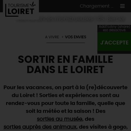
Chargement ...
Des vacances monstrueuses ! ©S. Bercier
AddToAny (share)
est désactivé.
A VIVRE
VOS ENVIES
J'ACCEPTE
ON A TESTÉ
POUR VOUS
SORTIR EN FAMILLE
HÉBERGEMENTS
VOS
ENVIES
DANS LE LOIRET
CULTURE
HÉBERGEMENTS
LES INCONTOURNABLES
MADE IN LOIRET
INSOLITES
EN MODE
CIRCUITS
& BALADES
NATURE
Pour les vacances, on part à la (re)découverte
RÉSERVER
MAINTENANT
du Loiret ! Sorties et expériences sont au
Où manger
TOUS À
L'EAU !
VILLES & VILLAGES
rendez-vous pour toute la famille, quelle que
Maîtres
restaurateurs
A NE PAS
RATER
EN MODE
NATURE
& AVENTURE
soit la météo et la saison ! Des
Nos
marchés
Téléchargez le Guide de l'été 2026 🤽🌞
TOUTES LES VISITES
sorties au musée
, des
Artistes et Artisans d'Art
TOURISME &
HANDICAP
...ET
AUSSI
Avis de fraicheur ici pour éviter la chaleur 🥵
sorties auprès des animaux
, des visites à gogo,
Nos
spécialités du terroir
et
producteurs