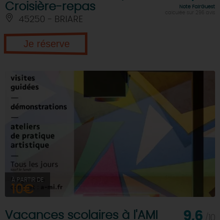
Croisière-repas
Note FairGuest
calculée sur 296 avis
45250 - BRIARE
Je réserve
À PARTIR DE
10€
Vacances scolaires à l'AMI
9,6
/10