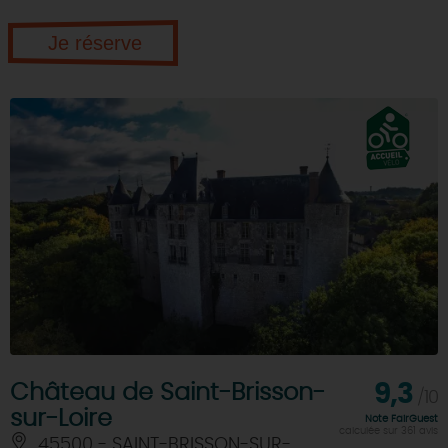
Je réserve
Château de Saint-Brisson-
9,3
/10
sur-Loire
Note FairGuest
calculée sur 361 avis
45500 - SAINT-BRISSON-SUR-