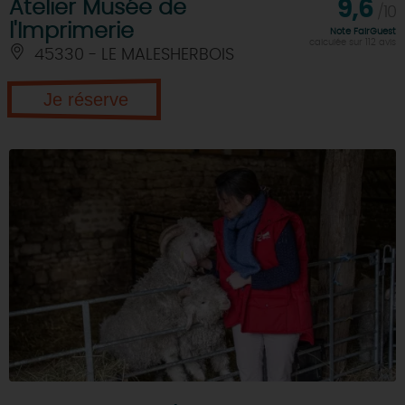
Atelier Musée de
9,6
/10
l'Imprimerie
Note FairGuest
calculée sur 112 avis
45330 - LE MALESHERBOIS
Je réserve