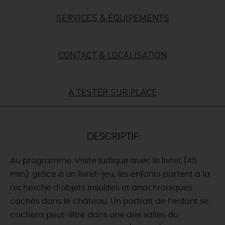
SERVICES & ÉQUIPEMENTS
DEMAIN
CONTACT & LOCALISATION
CE WEEK-END
A TESTER SUR PLACE
CETTE SEMAINE
TOUT L'AGENDA
DESCRIPTIF
Au programme: Visite ludique avec le livret (45
min): grâce à un livret-jeu, les enfants partent à la
recherche d’objets insolites et anachroniques
cachés dans le château. Un portrait de l’enfant se
cachera peut-être dans une des salles du