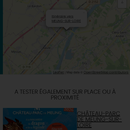
-
×
Itinéraire vers
MEUNG-SUR-LOIRE
| Map data ©
Leaflet
OpenStreetMap contributors
A TESTER ÉGALEMENT SUR PLACE OU À
PROXIMITÉ
CHÂTEAU-PARC
DE MEUNG-SUR-
LOIRE