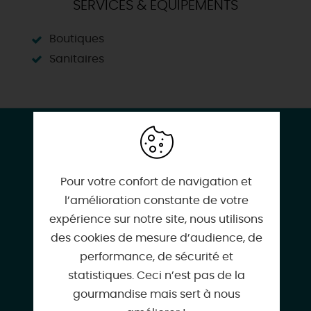
SERVICES & ÉQUIPEMENTS
Boutiques
Sanitaires
CONTACT & LOCALISATION
Fête ton anniversaire au château !
16 Place du Martroi
Pour votre confort de navigation et
45130 MEUNG-SUR-LOIRE
l’amélioration constante de votre
expérience sur notre site, nous utilisons
des cookies de mesure d’audience, de
performance, de sécurité et
statistiques. Ceci n’est pas de la
02 38 44 36 47
gourmandise mais sert à nous