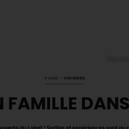
Des vaca
A VIVRE
VOS ENVIES
 FAMILLE DANS
uverte du Loiret ! Sorties et expériences sont au 