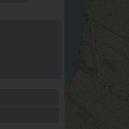
erve
'Halloween :
ui peut !
SAINT-BENOIT-SUR-