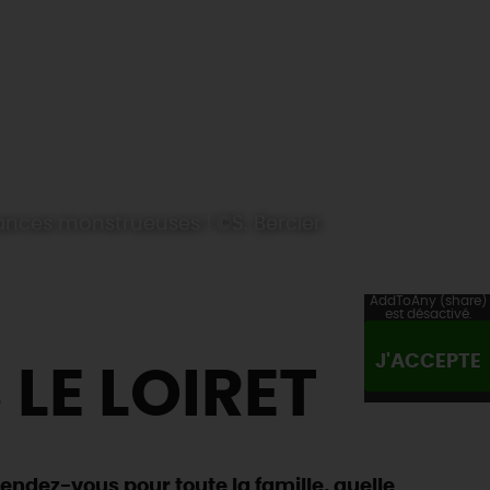
nces monstrueuses ! ©S. Bercier
AddToAny (share)
est désactivé.
J'ACCEPTE
 LE LOIRET
rendez-vous pour toute la famille, quelle