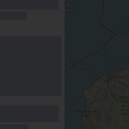
 à l'AMI
LE MALESHERBOIS
erve
au château
 SAINT-BRISSON-SUR-