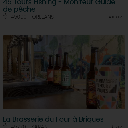
45 Tours Fishing - Moniteur Guide
de pêche
45000 - ORLEANS
À 0.8 KM
La Brasserie du Four à Briques
45770 - SARAN
À 5 KM