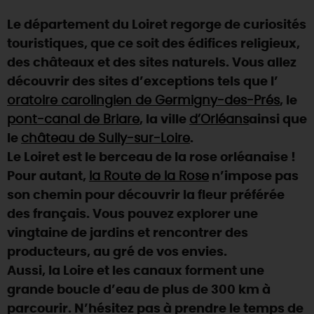
Le département du Loiret regorge de curiosités
DEMAIN
touristiques, que ce soit des édifices religieux,
des châteaux et des sites naturels. Vous allez
CE WEEK-END
découvrir des sites d’exceptions tels que l’
oratoire carolingien de Germigny-des-Prés
, le
pont-canal de Briare
, la ville
d’Orléans
ainsi que
CETTE SEMAINE
le
château de Sully-sur-Loire
.
Le Loiret est le berceau de la rose orléanaise !
Pour autant,
la Route de la Rose
n’impose pas
TOUT L'AGENDA
son chemin pour découvrir la fleur préférée
des français. Vous pouvez explorer une
vingtaine de jardins et rencontrer des
producteurs, au gré de vos envies.
Aussi, la Loire et les canaux forment une
grande boucle d’eau de plus de 300 km à
parcourir. N’hésitez pas à prendre le temps de