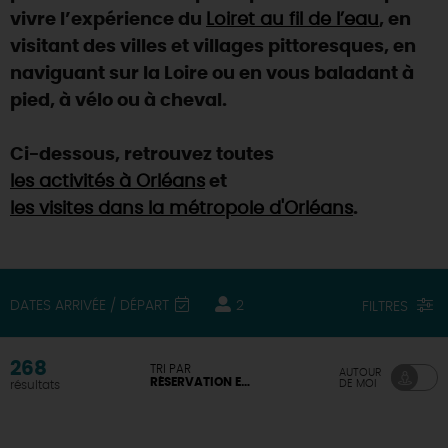
vivre l’expérience du
Loiret au fil de l’eau
, en
visitant des villes et villages pittoresques, en
naviguant sur la Loire ou en vous baladant à
pied, à vélo ou à cheval.
Ci-dessous, retrouvez toutes
les activités à Orléans
et
les visites dans la métropole d'Orléans
.
DATES ARRIVÉE / DÉPART
2
FILTRES
268
TRI PAR
AUTOUR
RÉSERVATION EN LIGNE DISPONIBLE
DE MOI
résultats