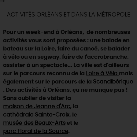
SE REPÉRER,
SE DÉPLACER
Visites
gourmandes
et
créatives
Des vacances auprès des animaux 🐎
Vins et
vignobles
TOUTES LES ACTIVITÉS
ACTIVITÉS ORLÉANS ET DANS LA MÉTROPOLE
INFOS &
SERVICES
(re)Découvrir les coulisses de la Faïencerie de
Chic,
une aire de pique-nique
Gien !
Par ici les
guinguettes
RÉSERVER
MAINTENANT
Pour un week-end à Orléans, de nombreuses
Expérimenter
les parcours Baludik
🕵️
Que rapporter du Loiret ?
activités vous sont proposées : une balade en
La Route des
Métiers d'Art
bateau sur la Loire, faire du canoë, se balader
Une saison de festivals 🎉
à vélo ou en segway, faire de l'accrobranche,
TOUT L'ART DE VIVRE
Rendez-vous de la nature en 2026
assister à un spectacle... La ville est d'ailleurs
sur le parcours reconnu de la
Loire à Vélo
mais
Des sorties en famille dans le Loiret !
également sur le parcours de la
Scandibérique
Programme des animations "Loiret au fil de l'eau"
. Des activités à Orléans, ça ne manque pas !
2026
Sans oublier de visiter la
Où sortir ?
maison de Jeanne d'Arc
, la
cathédrale Sainte-Croix
, le
musée des Beaux-Arts
et le
AUJOURD'HUI
parc Floral de la Source
.