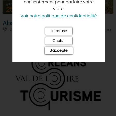
consentement pour parfaire votre
À PARTIR DE
25€
visite.
Voir notre politique de confidentialité
Absolument canoë
45000 - ORLEANS
À 1 KM
Je refuse
Choisir
J'accepte