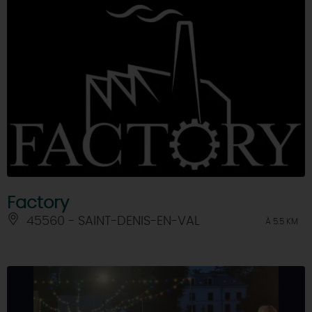
Factory
45560 - SAINT-DENIS-EN-VAL
À 5.5 KM