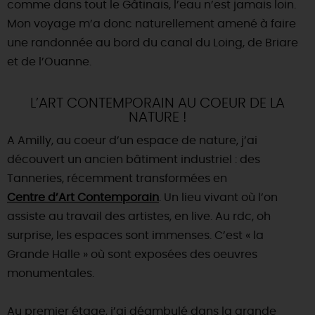
comme dans tout le Gâtinais, l’eau n’est jamais loin.
Mon voyage m’a donc naturellement amené à faire
DEMAIN
une randonnée au bord du canal du Loing, de Briare
et de l’Ouanne.
CE WEEK-END
L’ART CONTEMPORAIN AU COEUR DE LA
NATURE !
CETTE SEMAINE
A Amilly, au coeur d’un espace de nature, j’ai
découvert un ancien bâtiment industriel : des
Tanneries, récemment transformées en
TOUT L'AGENDA
Centre d’Art Contemporain
. Un lieu vivant où l’on
assiste au travail des artistes, en live. Au rdc, oh
surprise, les espaces sont immenses. C’est « la
Grande Halle » où sont exposées des oeuvres
monumentales.
Au premier étage, j’ai déambulé dans la grande