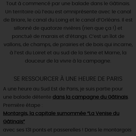
SE REPÉRER,
SE DÉPLACER
Tout à commencé par une balade dans le Gâtinais.
Visites
gourmandes
et
créatives
Des vacances auprès des animaux 🐎
Un territoire où l’eau est omniprésente avec le canal
Vins et
vignobles
TOUTES LES ACTIVITÉS
INFOS &
SERVICES
(re)Découvrir les coulisses de la Faïencerie de
de Briare, le canal du Loing et le canal d’Orléans. Il est
Chic,
une aire de pique-nique
Gien !
sillonné de quatorze rivières (rien que ça !) et
Par ici les
guinguettes
RÉSERVER
MAINTENANT
Expérimenter
les parcours Baludik
🕵️
ponctué de marais et d’étangs. C’est un îlot de
Que rapporter du Loiret ?
vallons, de champs, de prairies et de bois qui incarne,
La Route des
Métiers d'Art
Une saison de festivals 🎉
à l’est du Loiret et au sud de la Seine et Marne, la
TOUT L'ART DE VIVRE
douceur de la vivre à la campagne.
Rendez-vous de la nature en 2026
Des sorties en famille dans le Loiret !
SE RESSOURCER À UNE HEURE DE PARIS
Programme des animations "Loiret au fil de l'eau"
A une heure au Sud Est de Paris, je suis partie pour
2026
une balade détente
dans la campagne du Gâtinais
.
Où sortir ?
Première étape :
Montargis, la capitale surnommée “La Venise du
Gâtinais”
AUJOURD'HUI
avec ses 131 ponts et passerelles ! Dans le montargois