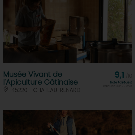
Musée Vivant de
9,1
/10
l'Apiculture Gâtinaise
Note FairGuest
calculée sur 22 avis
45220 - CHATEAU-RENARD