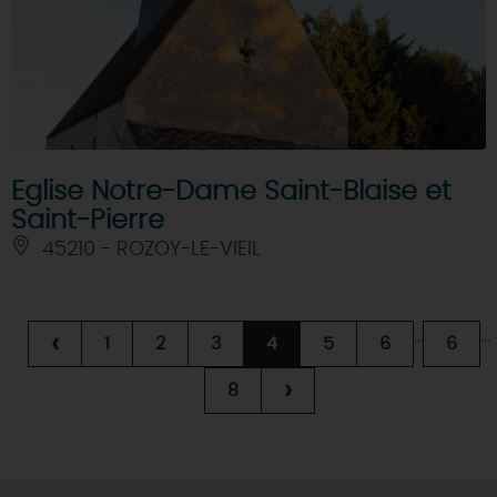
Eglise Notre-Dame Saint-Blaise et
Saint-Pierre
45210 - ROZOY-LE-VIEIL
...
...
‹
1
2
3
4
5
6
6
›
8