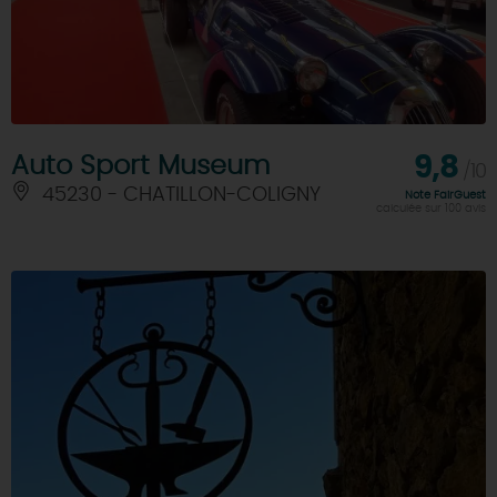
Auto Sport Museum
9,8
/10
45230 - CHATILLON-COLIGNY
Note FairGuest
calculée sur 100 avis