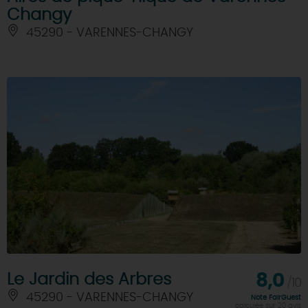
Changy
45290 - VARENNES-CHANGY
Le Jardin des Arbres
8,0
/10
45290 - VARENNES-CHANGY
Note FairGuest
calculée sur 20 avis