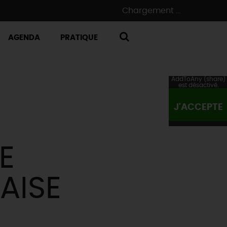
Chargement ...
AGENDA
PRATIQUE
RECHERCHE
AddToAny (share)
est désactivé.
J'ACCEPTE
E
AISE