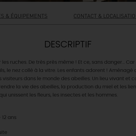
ES & ÉQUIPEMENTS
CONTACT & LOCALISATI
DESCRIPTIF
r les ruches. De très près même ! Et ce, sans danger… Car i
ils, le nez collé à la vitre. Les enfants adorent ! Aménagé
s visiteurs dans le monde des abeilles. Un lieu vivant et
ndre la vie des abeilles, la production du miel et les liens
i unissent les fleurs, les insectes et les hommes.
+ 12 ans
uite