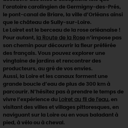
l’oratoire carolingien de Germigny-des-Prés,
DEMAIN
le pont-canal de Briare, la ville d’Orléans ainsi
que le château de Sully-sur-Loire.
Le Loiret est le berceau de la rose orléanaise !
CE WEEK-END
Pour autant,
la Route de la Rose
n’impose pas
son chemin pour découvrir la fleur préférée
CETTE SEMAINE
des français. Vous pouvez explorer une
vingtaine de jardins et rencontrer des
producteurs, au gré de vos envies.
TOUT L'AGENDA
Aussi, la Loire et les canaux forment une
grande boucle d’eau de plus de 300 km à
parcourir. N’hésitez pas à prendre le temps de
vivre l’expérience du
Loiret au fil de l’eau
, en
visitant des villes et villages pittoresques, en
naviguant sur la Loire ou en vous baladant à
pied, à vélo ou à cheval.