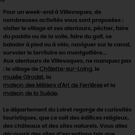
SE REPÉRER,
SE DÉPLACER
Visites
gourmandes
et
créatives
Des vacances auprès des animaux 🐎
Pour un week-end à Villevoques, de
Vins et
vignobles
TOUTES LES ACTIVITÉS
INFOS &
SERVICES
(re)Découvrir les coulisses de la Faïencerie de
nombreuses activités vous sont proposées :
Chic,
une aire de pique-nique
Gien !
visiter le village et ses alentours, pêcher, faire
Par ici les
guinguettes
RÉSERVER
MAINTENANT
Expérimenter
les parcours Baludik
🕵️
du paddle ou de la voile, faire du golf, se
Que rapporter du Loiret ?
balader à pied ou à vélo, naviguer sur le canal,
La Route des
Métiers d'Art
Une saison de festivals 🎉
survoler le territoire en montgolfière...
TOUT L'ART DE VIVRE
Aux alentours de Villevoques, ne manquez pas
Rendez-vous de la nature en 2026
: le village de
Châlette-sur-Loing
, le
Des sorties en famille dans le Loiret !
musée Girodet
, la
Programme des animations "Loiret au fil de l'eau"
maison des Métiers d'Art de Ferrières
et la
2026
maison de la Suède
.
Où sortir ?
Le département du Loiret regorge de curiosités
touristiques, que ce soit des édifices religieux,
AUJOURD'HUI
des châteaux et des sites naturels. Vous allez
découvrir des sites d’exceptions tels que