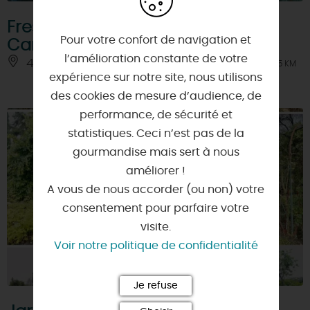
Fresque d'Anna Conda sur le
Pour votre confort de navigation et
Canal d'Orléans
l’amélioration constante de votre
45700 - SAINT-MAURICE-SUR-FESSARD
À 5 KM
expérience sur notre site, nous utilisons
des cookies de mesure d’audience, de
performance, de sécurité et
statistiques. Ceci n’est pas de la
gourmandise mais sert à nous
améliorer !
A vous de nous accorder (ou non) votre
consentement pour parfaire votre
visite.
Voir notre politique de confidentialité
Je refuse