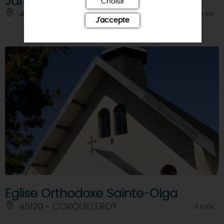
Jardin d'artiste
Choisir
45490 - TREILLES-EN-GATINAIS
À 6 KM
J'accepte
Eglise Orthodoxe Sainte-Olga
45120 - CORQUILLEROY
À 6 KM