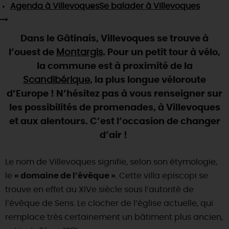
SE REPÉRER,
SE DÉPLACER
Agenda
à Villevoques
Se balader
à Villevoques
Visites
gourmandes
et
créatives
Des vacances auprès des animaux 🐎
Vins et
vignobles
TOUTES LES ACTIVITÉS
INFOS &
SERVICES
(re)Découvrir les coulisses de la Faïencerie de
Chic,
une aire de pique-nique
Dans le Gâtinais, Villevoques se trouve à
Gien !
Par ici les
guinguettes
l’ouest de
Montargis
. Pour un petit tour à vélo,
RÉSERVER
MAINTENANT
Expérimenter
les parcours Baludik
🕵️
Que rapporter du Loiret ?
la commune est à proximité de la
La Route des
Métiers d'Art
Scandibérique
, la plus longue véloroute
Une saison de festivals 🎉
d’Europe ! N’hésitez pas à vous renseigner sur
TOUT L'ART DE VIVRE
Rendez-vous de la nature en 2026
les possibilités de promenades, à Villevoques
et aux alentours. C’est l’occasion de changer
Des sorties en famille dans le Loiret !
d’air !
Programme des animations "Loiret au fil de l'eau"
2026
Le nom de Villevoques signifie, selon son étymologie,
Où sortir ?
le
« domaine de l’évêque »
. Cette villa episcopi se
trouve en effet au XIVe siècle sous l’autorité de
l’évêque de Sens. Le clocher de l’église actuelle, qui
AUJOURD'HUI
remplace très certainement un bâtiment plus ancien,