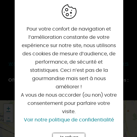
INFORMATION :
Mairie :
Pour votre confort de navigation et
1 Rue des Chaumerats
l’amélioration constante de votre
45700 Villevoques
expérience sur notre site, nous utilisons
02 38 87 82 04
des cookies de mesure d’audience, de
mairie-villevoques@orange.fr
performance, de sécurité et
www.cc4v.fr/la-cc4v/les-communes/villevoques
statistiques. Ceci n’est pas de la
gourmandise mais sert à nous
Office de tourisme de Ferrières et des 4 Vallées :
améliorer !
www.tourisme-ferrieres-loiret.fr
A vous de nous accorder (ou non) votre
consentement pour parfaire votre
+
visite.
-
Voir notre politique de confidentialité