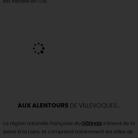
est installé en 1781.
DEMAIN
CE WEEK-END
CETTE SEMAINE
TOUT L'AGENDA
AUX ALENTOURS
DE VILLEVOQUES...
La région naturelle française du
Gâtinais
s’étend de la
Seine à la Loire, et comprend notamment les villes de