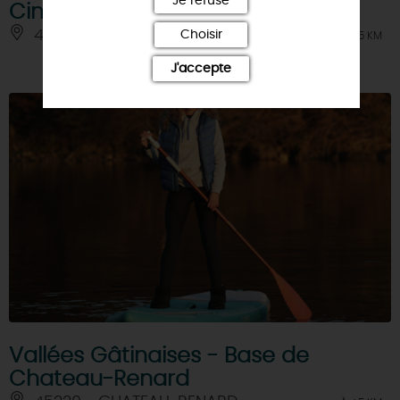
Je refuse
Cinéma Associatif VOX
45220 - CHATEAU-RENARD
Choisir
À 4.5 KM
J'accepte
Vallées Gâtinaises - Base de
Chateau-Renard