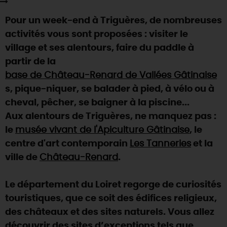
SE REPÉRER,
SE DÉPLACER
Visites
gourmandes
et
créatives
Des vacances auprès des animaux 🐎
Pour un week-end à Triguères, de nombreuses
Vins et
vignobles
TOUTES LES ACTIVITÉS
INFOS &
SERVICES
(re)Découvrir les coulisses de la Faïencerie de
activités vous sont proposées : visiter le
Chic,
une aire de pique-nique
Gien !
village et ses alentours, faire du paddle à
Par ici les
guinguettes
RÉSERVER
MAINTENANT
Expérimenter
les parcours Baludik
🕵️
partir de la
Que rapporter du Loiret ?
base de Château-Renard de Vallées Gâtinaise
La Route des
Métiers d'Art
Une saison de festivals 🎉
s, pique-niquer, se balader à pied, à vélo ou à
TOUT L'ART DE VIVRE
cheval, pêcher, se baigner à la piscine...
Rendez-vous de la nature en 2026
Aux alentours de Triguères, ne manquez pas :
Des sorties en famille dans le Loiret !
le
musée vivant de l'Apiculture Gâtinaise
, le
Programme des animations "Loiret au fil de l'eau"
centre d'art contemporain
Les Tanneries
et la
2026
ville de
Château-Renard
.
Où sortir ?
Le département du Loiret regorge de curiosités
touristiques, que ce soit des édifices religieux,
AUJOURD'HUI
des châteaux et des sites naturels. Vous allez
découvrir des sites d’exceptions tels que