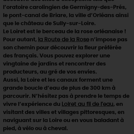
l’oratoire carolingien de Germigny-des-Prés,
DEMAIN
le pont-canal de Briare, la ville d’Orléans ainsi
que le château de Sully-sur-Loire.
Le Loiret est le berceau de la rose orléanaise !
CE WEEK-END
Pour autant,
la Route de la Rose
n’impose pas
son chemin pour découvrir la fleur préférée
CETTE SEMAINE
des français. Vous pouvez explorer une
vingtaine de jardins et rencontrer des
producteurs, au gré de vos envies.
TOUT L'AGENDA
Aussi, la Loire et les canaux forment une
grande boucle d’eau de plus de 300 km à
parcourir. N’hésitez pas à prendre le temps de
vivre l’expérience du
Loiret au fil de l’eau
, en
visitant des villes et villages pittoresques, en
naviguant sur la Loire ou en vous baladant à
pied, à vélo ou à cheval.