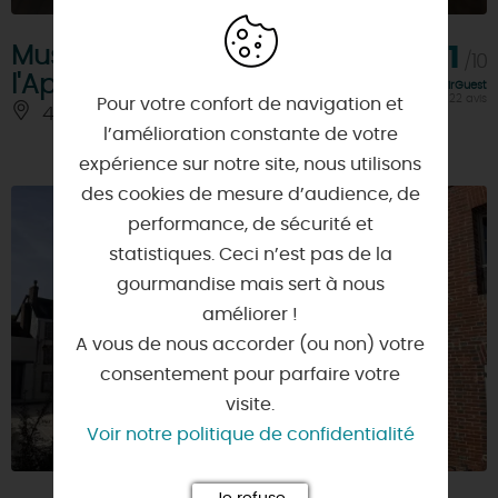
Musée Vivant de
9,1
/10
l'Apiculture Gâtinaise
Note FairGuest
calculée sur 22 avis
Pour votre confort de navigation et
45220 - CHATEAU-RENARD
À 4 KM
l’amélioration constante de votre
expérience sur notre site, nous utilisons
des cookies de mesure d’audience, de
performance, de sécurité et
statistiques. Ceci n’est pas de la
gourmandise mais sert à nous
améliorer !
A vous de nous accorder (ou non) votre
consentement pour parfaire votre
visite.
Voir notre politique de confidentialité