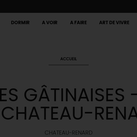
DORMIR
A VOIR
A FAIRE
ART DE VIVRE
ACCUEIL
ES GÂTINAISES 
 CHATEAU-REN
CHATEAU-RENARD