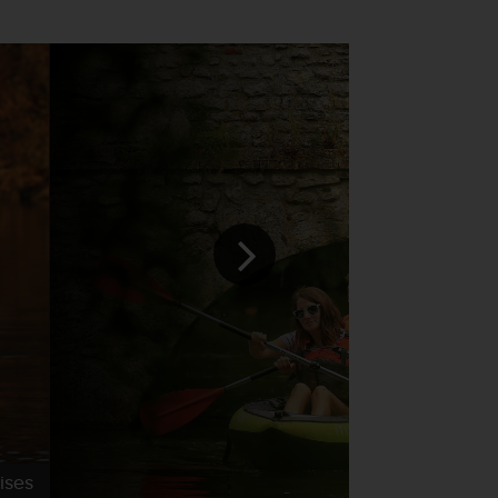
ises
©Val