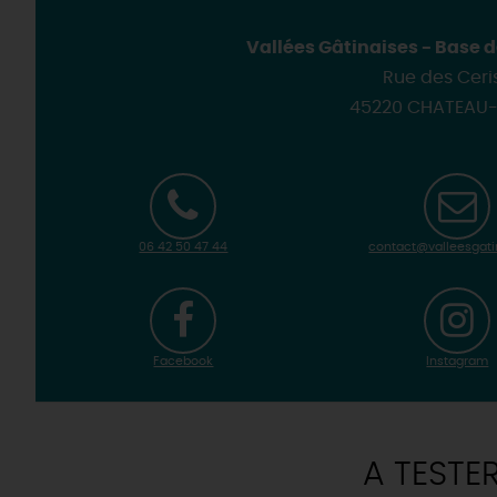
Vallées Gâtinaises - Base
Rue des Ceri
45220 CHATEAU
06 42 50 47 44
contact@valleesgatin
Facebook
Instagram
A TESTE