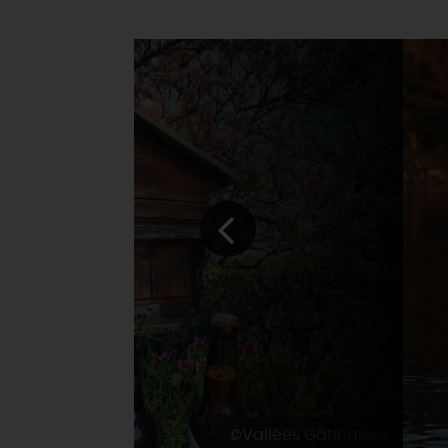
©Vallées Gâtinaises