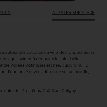
ATION
A TESTER SUR PLACE
riare autour des vacances à vélo, des randonnées à
aux qui invitent à découvrir les plus belles
anale Vallées Gâtinaises est née, aujourd’hui 12
 plan d’eau privé et vous détendre sur un paddle,
ain-des Prés, Sens, Châtillon-Coligny...