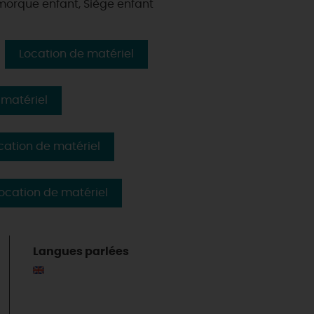
morque enfant, Siège enfant
Location de matériel
 matériel
cation de matériel
ocation de matériel
Langues parlées
& BALADES
TOUS À
L'EAU !
VOS
L