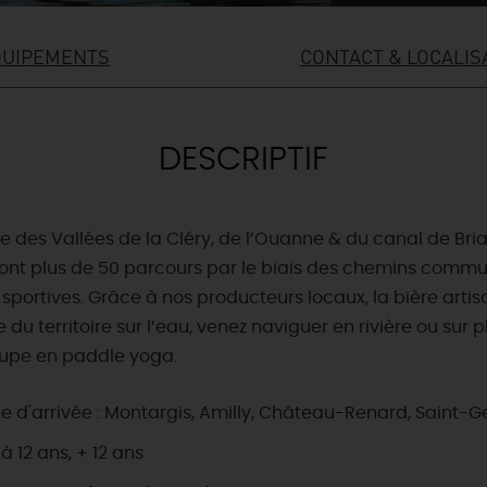
QUIPEMENTS
CONTACT & LOCALIS
DESCRIPTIF
isme des Vallées de la Cléry, de l’Ouanne & du canal de B
sont plus de 50 parcours par le biais des chemins commun
u sportives. Grâce à nos producteurs locaux, la bière artis
 du territoire sur l’eau, venez naviguer en rivière ou sur
oupe en paddle yoga.
rrivée : Montargis, Amilly, Château-Renard, Saint-Germ
à 12 ans, + 12 ans