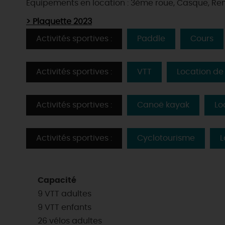
Equipements en location : 3ème roue, Casque, Re
> Plaquette 2023
Activités sportives :
Paddle
Cours
Activités sportives :
VTT
Location de
Activités sportives :
Canoë kayak
Lo
Activités sportives :
Cyclotourisme
L
Capacité
9 VTT adultes
9 VTT enfants
EN MODE
CIRCUITS
ON A TESTÉ
26 vélos adultes