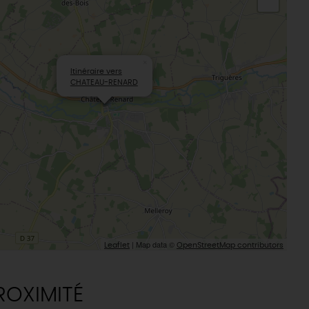
Sacré patrimoine religieux
T
L'oratoire carolingien de Germigny-
des-Prés
Le Loiret, un département fleuri
×
Itinéraire vers
CHATEAU-RENARD
| Map data ©
Leaflet
OpenStreetMap contributors
ROXIMITÉ