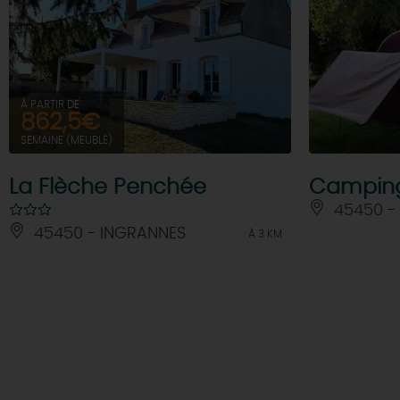
À PARTIR DE
862,5€
SEMAINE (MEUBLÉ)
La Flèche Penchée
Camping 
45450 -
45450 - INGRANNES
À 3 KM