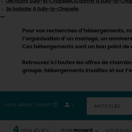
Découvrir
Sully-la-Chapelle
Où dormir
à Sully-la-Chap
Se balader
à Sully-la-Chapelle
Pour vos recherches d’hébergements, nou
l’organisation d’un mariage, un anniver
Ces hébergements sont un bon point de dé
Retrouvez ici toutes les offres de chamb
groupe, hébergements insolites et sur l’
DATES ARRIVÉE / DÉPART
2
MOTS CLÉS
EN MODE
CIRCUITS
4
résultats
TRI PAR
PROXIMITÉ
AUTOUR
DE MOI