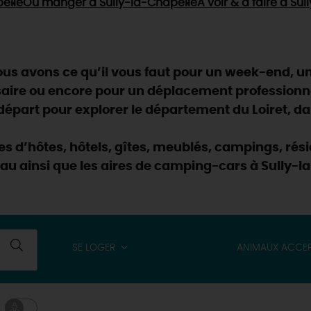
elle
Où manger
à Sully-la-Chapelle
À voir & à faire
à Sul
s avons ce qu’il vous faut pour un week-end, un 
saire ou encore pour un déplacement professionn
part pour explorer le département du Loiret, dan
res d’hôtes, hôtels, gîtes, meublés, campings, r
eau ainsi que les aires de camping-cars à Sully-la
SE LOGER
ANIMAUX ACCE
& BALADES
TOUS À
L'EAU !