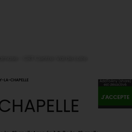
Damase - CRT Centre-Val de Loire
Y-LA-CHAPELLE
AddToAny (share)
est désactivé.
J'ACCEPTE
CHAPELLE