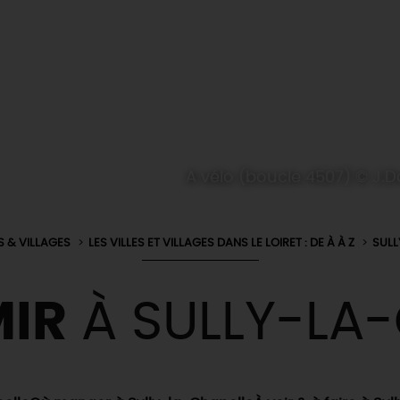
A vélo (boucle 4507) © J.
S & VILLAGES
LES VILLES ET VILLAGES DANS LE LOIRET : DE À À Z
SULL
IR
À SULLY-LA-