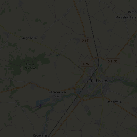
Sacré patrimoine religieux
T
L'oratoire carolingien de Germigny-
des-Prés
Le Loiret, un département fleuri