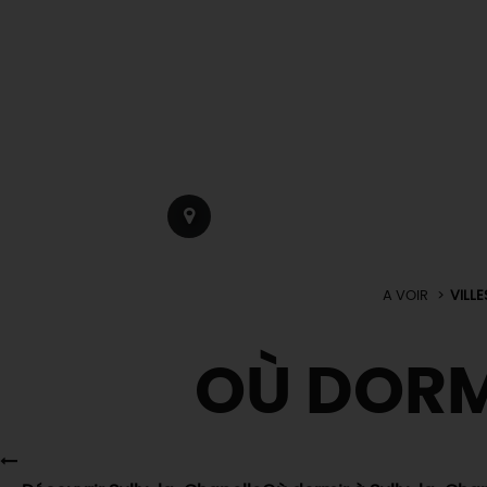
A VOIR
VILLE
OÙ DORM