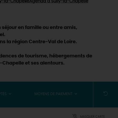
ly-la-Chapelle
Agenda
à Sully-la-Chapelle
séjour en famille ou entre amis,
el.
s la région Centre-Val de Loire.
ésidences de tourisme, hébergements de
-Chapelle et ses alentours.
PTÉS
MOYENS DE PAIEMENT
MASQUER CARTE