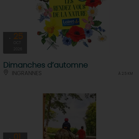
25
OCT
2026
Dimanches d’automne
INGRANNES
À 2.5 KM
01