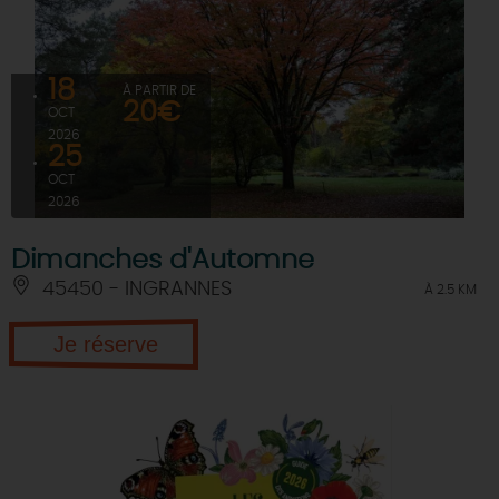
18
À PARTIR DE
20€
OCT
2026
25
OCT
2026
Dimanches d'Automne
45450 - INGRANNES
À 2.5 KM
Je réserve