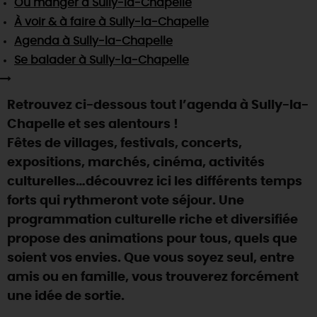
Où manger
à Sully-la-Chapelle
SE REPÉRER,
SE DÉPLACER
Visites
gourmandes
et
créatives
Des vacances auprès des animaux 🐎
À voir & à faire
à Sully-la-Chapelle
Vins et
vignobles
TOUTES LES ACTIVITÉS
INFOS &
SERVICES
Agenda
à Sully-la-Chapelle
(re)Découvrir les coulisses de la Faïencerie de
Chic,
une aire de pique-nique
Gien !
Se balader
à Sully-la-Chapelle
Par ici les
guinguettes
RÉSERVER
MAINTENANT
Expérimenter
les parcours Baludik
🕵️
Que rapporter du Loiret ?
Retrouvez ci-dessous tout l’agenda à Sully-la-
La Route des
Métiers d'Art
Une saison de festivals 🎉
Chapelle et ses alentours !
TOUT L'ART DE VIVRE
Fêtes de villages, festivals, concerts,
Rendez-vous de la nature en 2026
expositions, marchés, cinéma, activités
Des sorties en famille dans le Loiret !
culturelles…découvrez ici les différents temps
Programme des animations "Loiret au fil de l'eau"
forts qui rythmeront vote séjour. Une
2026
programmation culturelle riche et diversifiée
Où sortir ?
propose des animations pour tous, quels que
soient vos envies. Que vous soyez seul, entre
amis ou en famille, vous trouverez forcément
AUJOURD'HUI
une idée de sortie.