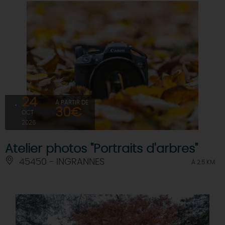
24
À PARTIR DE
30€
OCT
2026
Atelier photos "Portraits d'arbres"
45450 - INGRANNES
À 2.5 KM