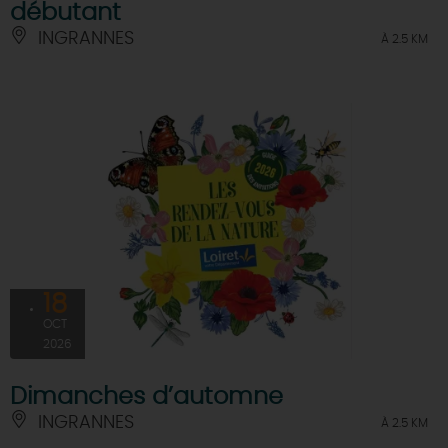
débutant
INGRANNES
À 2.5 KM
18
OCT
2026
Dimanches d’automne
INGRANNES
À 2.5 KM