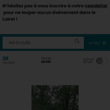
N’hésitez pas à vous inscrire à notre
newsletter
DEMAIN
pour ne louper aucun événement dans le
Loiret !
CE WEEK-END
MOTS CLÉS
FILTRES
CETTE SEMAINE
28
TRI PAR
AUTOUR
DATES
DE MOI
résultats
TOUT L'AGENDA