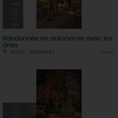
MARS
2026
31
OCT
2026
Randonnée en autonomie avec les
ânes
45450 - INGRANNES
À 2.5 KM
17
À PARTIR DE
12,5€
OCT
2026