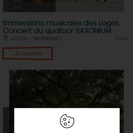
5€
SEPT
2026
Immersions musicales des Loges :
Concert du quatuor SAXONIUM
45450 - INGRANNES
À 4 KM
Je réserve
19
SEPT
2026
20