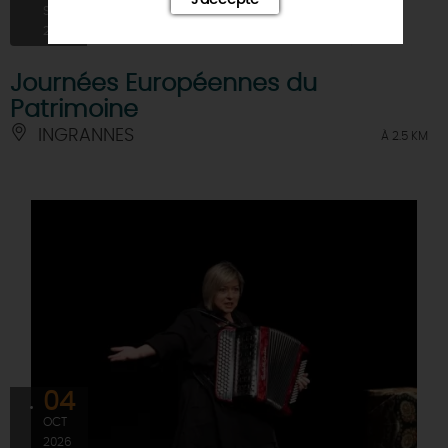
SEPT
2026
Journées Européennes du
Patrimoine
INGRANNES
À 2.5 KM
04
OCT
2026