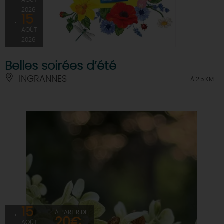
AOÛT
2026
15
AOÛT
2026
Belles soirées d’été
INGRANNES
À 2.5 KM
15
À PARTIR DE
20€
AOÛT