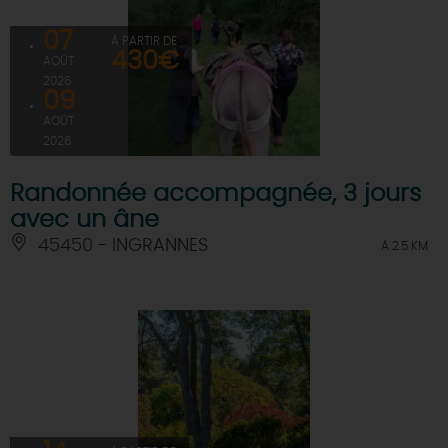
07
À PARTIR DE
430€
AOÛT
2026
09
AOÛT
2026
Randonnée accompagnée, 3 jours
avec un âne
45450 - INGRANNES
À 2.5 KM