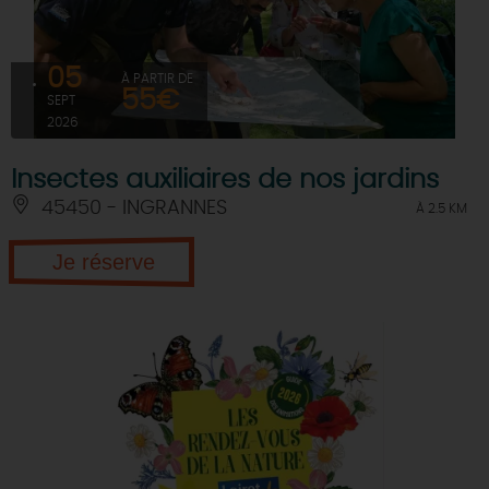
05
À PARTIR DE
55€
SEPT
2026
Insectes auxiliaires de nos jardins
45450 - INGRANNES
À 2.5 KM
Je réserve