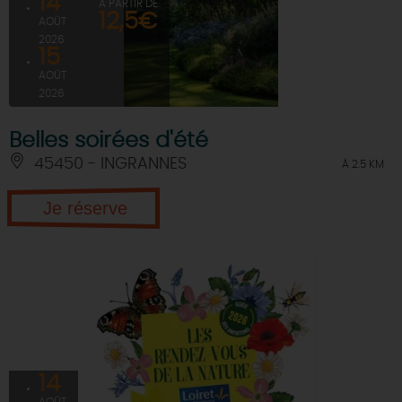
14
À PARTIR DE
12,5€
AOÛT
2026
15
AOÛT
2026
Belles soirées d'été
45450 - INGRANNES
À 2.5 KM
Je réserve
14