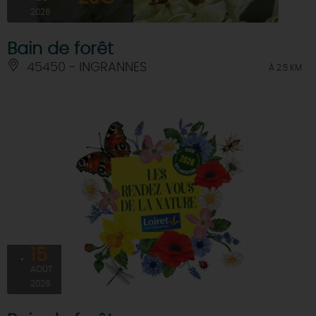
2026
Bain de forêt
45450 - INGRANNES
À 2.5 KM
15
AOÛT
2026