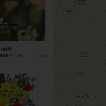
INSOLITES
MAINTENAN
TOUTES LES VISITES
TOUTES LES ACTIVITÉS
À PARTIR DE
20€
forêt
 INGRANNES
À 2.5 KM