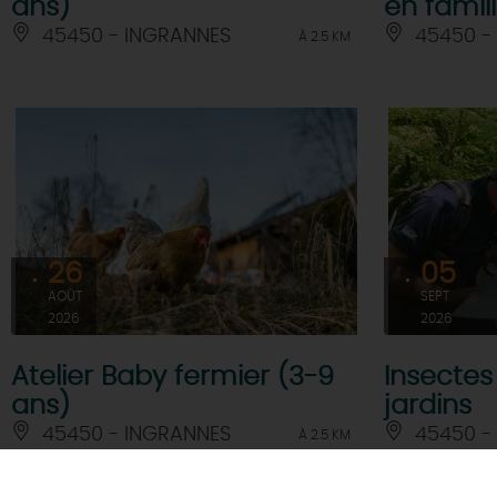
ans)
en fami
45450 - INGRANNES
45450 -
À 2.5 KM
26
05
AOÛT
SEPT
2026
2026
Atelier Baby fermier (3-9
Insectes 
ans)
jardins
45450 - INGRANNES
45450 -
À 2.5 KM
Je rés