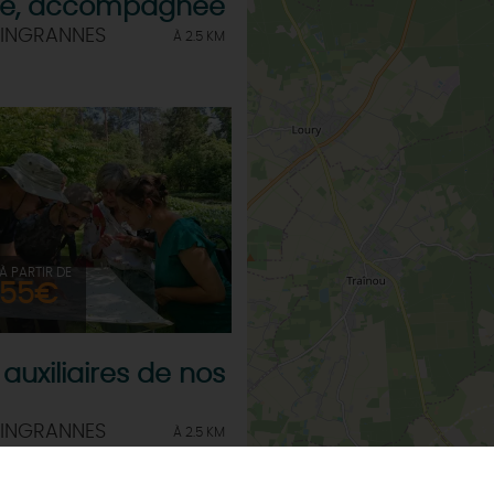
lle, accompagnée
 INGRANNES
À 2.5 KM
À PARTIR DE
55€
auxiliaires de nos
 INGRANNES
À 2.5 KM
erve