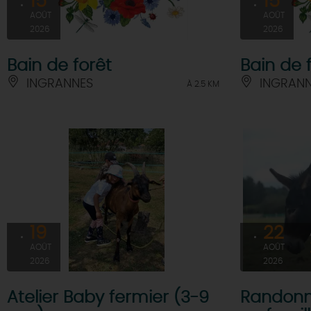
15
15
AOÛT
AOÛT
2026
2026
Bain de forêt
Bain de 
INGRANNES
INGRANN
À 2.5 KM
19
22
AOÛT
AOÛT
2026
2026
Atelier Baby fermier (3-9
Randonn