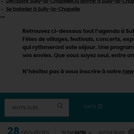
Découvrir
Sully-la-Chapelle
Où dormir
à Sully-la-Chap
Se balader
à Sully-la-Chapelle
Retrouvez ci-dessous tout l’agenda à Sul
Fêtes de villages, festivals, concerts, ex
qui rythmeront vote séjour. Une programm
vos envies. Que vous soyez seul, entre am
N’hésitez pas à vous inscrire à notre
news
DATES
MOTS CLÉS
EN MODE
CIRCUITS
28
résultats
TRI PAR
DATES
AUTOUR
DE MOI