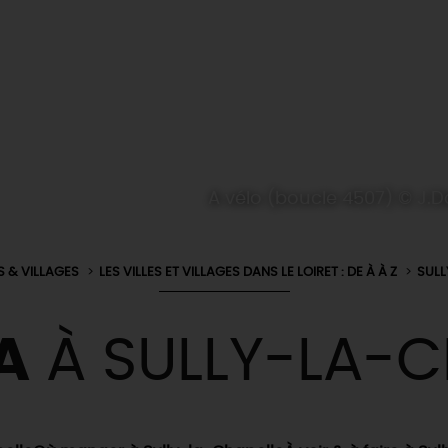
A vélo (boucle 4507) © J.
S & VILLAGES
LES VILLES ET VILLAGES DANS LE LOIRET : DE À À Z
SULL
A
À SULLY-LA-C