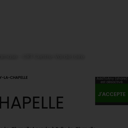
Damase - CRT Centre-Val de Loire
Y-LA-CHAPELLE
AddToAny (share)
est désactivé.
J'ACCEPTE
HAPELLE