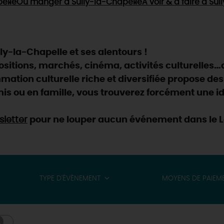
elle
Où manger
à Sully-la-Chapelle
À voir & à faire
à Sul
ly-la-Chapelle et ses alentours !
positions, marchés, cinéma, activités culturelles…
ation culturelle riche et diversifiée propose des
is ou en famille, vous trouverez forcément une id
letter
pour ne louper aucun événement dans le Lo
TYPE D'ÉVÈNEMENT
MOYENS DE PAIEM
& BALADES
TOUS À
L'EAU !