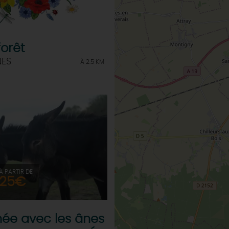
forêt
ES
À 2.5 KM
À PARTIR DE
25€
ée avec les ânes