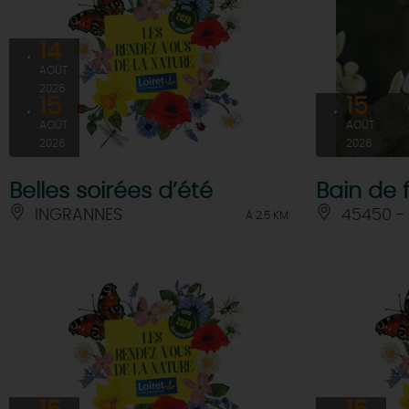
14
AOÛT
2026
15
15
AOÛT
AOÛT
2026
2026
Belles soirées d’été
Bain de 
INGRANNES
45450 -
À 2.5 KM