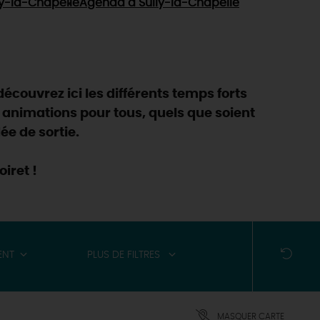
ly-la-Chapelle
Agenda
à Sully-la-Chapelle
découvrez ici les différents temps forts
 animations pour tous, quels que soient
ée de sortie.
iret !
ENT
PLUS DE FILTRES
MASQUER CARTE