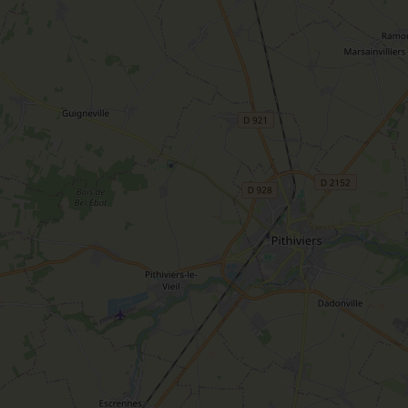
Sacré patrimoine religieux
T
L'oratoire carolingien de Germigny-
des-Prés
Le Loiret, un département fleuri