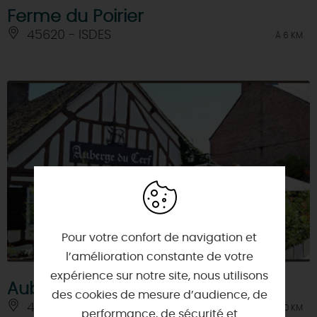
Ferme du Poirier
45620 - ISDES
À 6 KM
Pour votre confort de navigation et
l’amélioration constante de votre
expérience sur notre site, nous utilisons
Auberge du Cerf
des cookies de mesure d’audience, de
45240 - MENESTREAU-EN-VILLETTE
À 10 KM
performance, de sécurité et