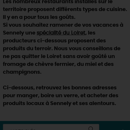
Les nombreux restaurants installés sur le
SE REPÉRER,
SE DÉPLACER
Visites
gourmandes
et
créatives
Des vacances auprès des animaux 🐎
territoire proposent différents types de cuisine.
Vins et
vignobles
TOUTES LES ACTIVITÉS
INFOS &
SERVICES
Il y en a pour tous les goûts.
(re)Découvrir les coulisses de la Faïencerie de
Chic,
une aire de pique-nique
Gien !
Si vous souhaitez ramener de vos vacances à
Par ici les
guinguettes
RÉSERVER
MAINTENANT
Sennely une
spécialité du Loiret
, les
Expérimenter
les parcours Baludik
🕵️
Que rapporter du Loiret ?
producteurs ci-dessous proposent des
La Route des
Métiers d'Art
Une saison de festivals 🎉
produits du terroir. Nous vous conseillons de
ne pas quitter le Loiret sans avoir goûté un
TOUT L'ART DE VIVRE
Rendez-vous de la nature en 2026
fromage de chèvre fermier, du miel et des
Des sorties en famille dans le Loiret !
champignons.
Programme des animations "Loiret au fil de l'eau"
2026
Ci-dessous, retrouvez les bonnes adresses
pour manger, boire un verre, et acheter des
Où sortir ?
produits locaux à Sennely et ses alentours.
AUJOURD'HUI