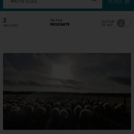
MOTS CLÉS
FILTRES
DEMAIN
2
TRI PAR
AUTOUR
PROXIMITÉ
DE MOI
résultats
CE WEEK-END
CETTE SEMAINE
TOUT L'AGENDA