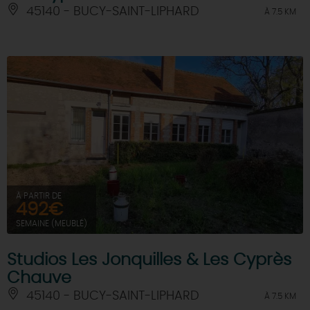
45140 - BUCY-SAINT-LIPHARD
À 7.5 KM
À PARTIR DE
492€
SEMAINE (MEUBLÉ)
Studios Les Jonquilles & Les Cyprès
Chauve
45140 - BUCY-SAINT-LIPHARD
À 7.5 KM