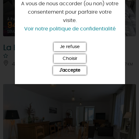
A vous de nous accorder (ou non) votre
consentement pour parfaire votre
À PARTIR DE
visite.
944€
Voir notre politique de confidentialité
SEMAINE (MEUBLÉ)
La Bergerie Gîte 2
Je refuse
Choisir
45140 - BOULAY-LES-BARRES
À 7 KM
J'accepte