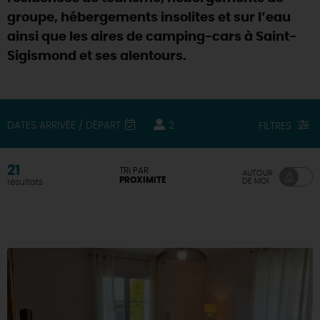
groupe, hébergements insolites et sur l’eau
DEMAIN
ainsi que les aires de camping-cars à Saint-
Sigismond et ses alentours.
CE WEEK-END
DATES ARRIVÉE / DÉPART
2
FILTRES
CETTE SEMAINE
21
TRI PAR
AUTOUR
PROXIMITÉ
DE MOI
résultats
TOUT L'AGENDA