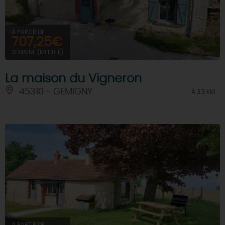
À PARTIR DE
707,25€
SEMAINE (MEUBLÉ)
La maison du Vigneron
45310 - GEMIGNY
À 3.5 KM