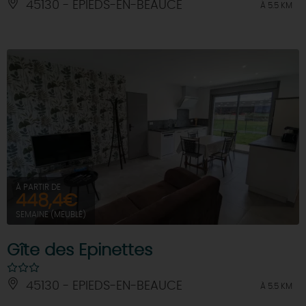
45130 - EPIEDS-EN-BEAUCE
À 5.5 KM
À PARTIR DE
448,4€
SEMAINE (MEUBLÉ)
Gîte des Epinettes
45130 - EPIEDS-EN-BEAUCE
À 5.5 KM