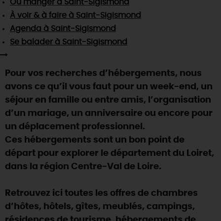
Où manger
à Saint-Sigismond
SE REPÉRER,
SE DÉPLACER
Visites
gourmandes
et
créatives
Des vacances auprès des animaux 🐎
À voir & à faire
à Saint-Sigismond
Vins et
vignobles
TOUTES LES ACTIVITÉS
INFOS &
SERVICES
Agenda
à Saint-Sigismond
(re)Découvrir les coulisses de la Faïencerie de
Chic,
une aire de pique-nique
Gien !
Se balader
à Saint-Sigismond
Par ici les
guinguettes
RÉSERVER
MAINTENANT
Expérimenter
les parcours Baludik
🕵️
Que rapporter du Loiret ?
Pour vos recherches d’hébergements, nous
La Route des
Métiers d'Art
Une saison de festivals 🎉
avons ce qu’il vous faut pour un week-end, un
TOUT L'ART DE VIVRE
séjour en famille ou entre amis, l’organisation
Rendez-vous de la nature en 2026
d’un mariage, un anniversaire ou encore pour
Des sorties en famille dans le Loiret !
un déplacement professionnel.
Programme des animations "Loiret au fil de l'eau"
Ces hébergements sont un bon point de
2026
départ pour explorer le département du Loiret,
Où sortir ?
dans la région Centre-Val de Loire.
Retrouvez ici toutes les offres de chambres
AUJOURD'HUI
d’hôtes, hôtels, gîtes, meublés, campings,
résidences de tourisme, hébergements de