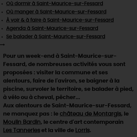
SE REPÉRER,
SE DÉPLACER
Où dormir
à Saint-Maurice-sur-Fessard
Visites
gourmandes
et
créatives
Des vacances auprès des animaux 🐎
Où manger
à Saint-Maurice-sur-Fessard
Vins et
vignobles
TOUTES LES ACTIVITÉS
INFOS &
SERVICES
(re)Découvrir les coulisses de la Faïencerie de
À voir & à faire
à Saint-Maurice-sur-Fessard
Chic,
une aire de pique-nique
Gien !
Agenda
à Saint-Maurice-sur-Fessard
Par ici les
guinguettes
RÉSERVER
MAINTENANT
Expérimenter
les parcours Baludik
🕵️
Se balader
à Saint-Maurice-sur-Fessard
Que rapporter du Loiret ?
La Route des
Métiers d'Art
Une saison de festivals 🎉
Pour un week-end à Saint-Maurice-sur-
TOUT L'ART DE VIVRE
Rendez-vous de la nature en 2026
Fessard, de nombreuses activités vous sont
proposées : visiter la commune et ses
Des sorties en famille dans le Loiret !
alentours, faire de l'aviron, se baigner à la
Programme des animations "Loiret au fil de l'eau"
piscine, survoler le territoire, se balader à pied,
2026
à vélo ou à cheval, pêcher...
Où sortir ?
Aux alentours de Saint-Maurice-sur-Fessard,
ne manquez pas : le
château de Montargis
, le
Moulin Bardin
, le centre d'art contemporain
AUJOURD'HUI
Les Tanneries
et la ville de
Lorris
.