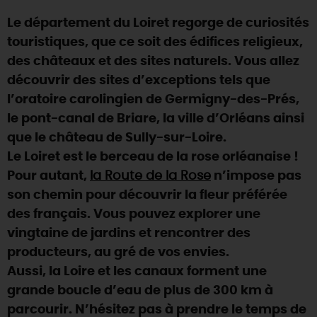
Le département du Loiret regorge de curiosités
DEMAIN
touristiques, que ce soit des édifices religieux,
des châteaux et des sites naturels. Vous allez
CE WEEK-END
découvrir des sites d’exceptions tels que
l’oratoire carolingien de Germigny-des-Prés,
le pont-canal de Briare, la ville d’Orléans ainsi
CETTE SEMAINE
que le château de Sully-sur-Loire.
Le Loiret est le berceau de la rose orléanaise !
Pour autant,
la Route de la Rose
n’impose pas
TOUT L'AGENDA
son chemin pour découvrir la fleur préférée
des français. Vous pouvez explorer une
vingtaine de jardins et rencontrer des
producteurs, au gré de vos envies.
Aussi, la Loire et les canaux forment une
grande boucle d’eau de plus de 300 km à
parcourir. N’hésitez pas à prendre le temps de