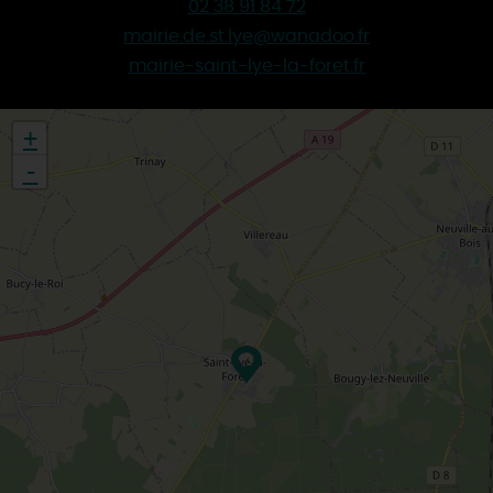
02 38 91 84 72
mairie.de.st.lye@wanadoo.fr
mairie-saint-lye-la-foret.fr
+
-