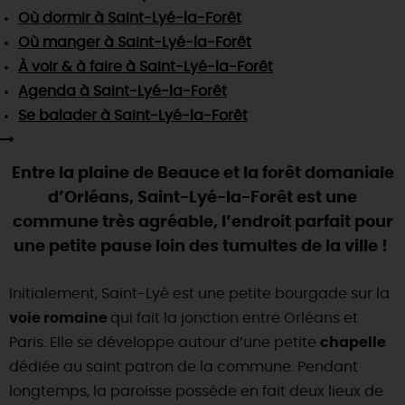
SE REPÉRER,
SE DÉPLACER
Visites
gourmandes
et
créatives
Où dormir
à Saint-Lyé-la-Forêt
Des vacances auprès des animaux 🐎
Vins et
vignobles
TOUTES LES ACTIVITÉS
Où manger
à Saint-Lyé-la-Forêt
INFOS &
SERVICES
(re)Découvrir les coulisses de la Faïencerie de
Chic,
une aire de pique-nique
À voir & à faire
à Saint-Lyé-la-Forêt
Gien !
Par ici les
guinguettes
Agenda
à Saint-Lyé-la-Forêt
RÉSERVER
MAINTENANT
Expérimenter
les parcours Baludik
🕵️
Que rapporter du Loiret ?
Se balader
à Saint-Lyé-la-Forêt
La Route des
Métiers d'Art
Une saison de festivals 🎉
Entre la plaine de Beauce et la forêt domaniale
TOUT L'ART DE VIVRE
Rendez-vous de la nature en 2026
d’Orléans, Saint-Lyé-la-Forêt est une
Des sorties en famille dans le Loiret !
commune très agréable, l’endroit parfait pour
une petite pause loin des tumultes de la ville !
Programme des animations "Loiret au fil de l'eau"
2026
Initialement, Saint-Lyé est une petite bourgade sur la
Où sortir ?
voie romaine
qui fait la jonction entre Orléans et
Paris. Elle se développe autour d’une petite
chapelle
dédiée au saint patron de la commune. Pendant
AUJOURD'HUI
longtemps, la paroisse possède en fait deux lieux de