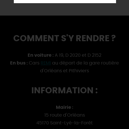
COMMENT S'Y RENDRE ?
En voiture :
A 19, D 2020 et D 2152
En bus :
Cars
REMI
au départ de la gare routière
d'Orléans et Pithiviers
INFORMATION :
Mairie :
15 route d'Orléans
45170 Saint-Lyé-la-Forêt