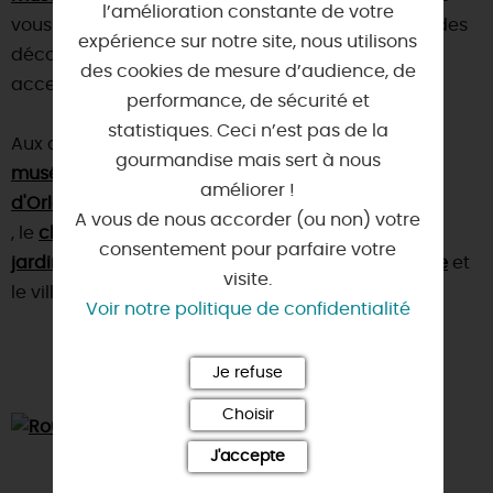
l’amélioration constante de votre
vous présente une remarquable collection avec des
expérience sur notre site, nous utilisons
décors de scène, des costumes d'époque et
des cookies de mesure d’audience, de
accessoires...
performance, de sécurité et
statistiques. Ceci n’est pas de la
Aux alentours, nous vous conseillons de visiter : le
gourmandise mais sert à nous
musée des Métiers et des Légendes de la forêt
améliorer !
d'Orléans
A vous de nous accorder (ou non) votre
, le
château de Chamerolles
, le
consentement pour parfaire votre
jardin de roses d'André Eve
sur la
Route de la Rose
et
visite.
le village de
Chevilly
.
Voir notre politique de confidentialité
Je refuse
Choisir
J'accepte