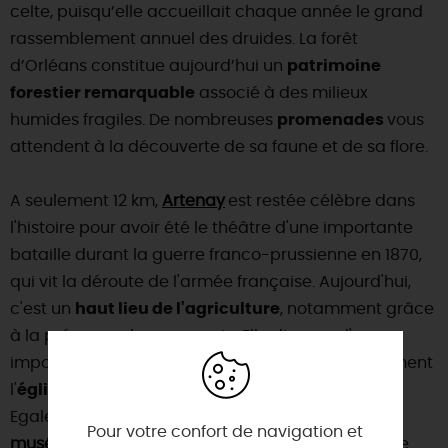
celte, puisqu’elle accueillait chaque année le grand
rassemblement annuel des druides. La forêt
d’Orléans constitue aujourd’hui un
patrimoine
forestier remarquable
associé à des milieux
humides fragiles. De nombreuses
promenades
vous
attendent à la découverte de sa faune et de sa flore.
A seulement 12 km,
Artenay
est restée célèbre dans
l'histoire pour avoir été le théâtre d'une importante
bataille durant la guerre franco-prussienne en 1870,
qui vit la déroute de l'armée française. Aujourd'hui,
c'est un
haut lieu de l'agriculture
, notamment grâce
à la présence de sa sucrerie. Elle dispose d'un
important patrimoine architectural avec notamment
l'
église Saint-Victor
et le
moulin de pierre
.
Egalement, ne manquez pas le
Pour votre confort de navigation et
musée du Théâtre Forain
, ce site unique en Europe