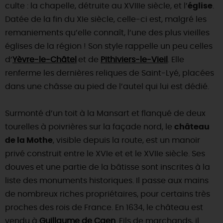
culte : la chapelle, détruite au XVIIIe siècle, et l’
église
.
DEMAIN
Datée de la fin du XIe siècle, celle-ci est, malgré les
remaniements qu’elle connaît, l’une des plus vieilles
églises de la région ! Son style rappelle un peu celles
CE WEEK-END
d’
Yèvre-le-Châtel
et de
Pithiviers-le-Vieil
. Elle
renferme les dernières reliques de Saint-Lyé, placées
dans une châsse au pied de l’autel qui lui est dédié.
CETTE SEMAINE
Surmonté d’un toit à la Mansart et flanqué de deux
tourelles à poivrières sur la façade nord, le
château
TOUT L'AGENDA
de la Mothe
, visible depuis la route, est un manoir
privé construit entre le XVIe et et le XVIIe siècle. Ses
douves et une partie de la bâtisse sont inscrites à la
liste des monuments historiques. Il passe aux mains
de nombreux riches propriétaires, pour certains très
proches des rois de France. En 1634, le château est
vendu à
Guillaume de Caen
. Fils de marchands, il