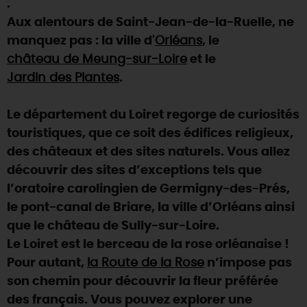
.
Aux alentours de Saint-Jean-de-la-Ruelle, ne
DEMAIN
manquez pas : la ville d'
Orléans
, le
château de Meung-sur-Loire
et le
CE WEEK-END
Jardin des Plantes
.
Le département du Loiret regorge de curiosités
CETTE SEMAINE
touristiques, que ce soit des édifices religieux,
des châteaux et des sites naturels. Vous allez
découvrir des sites d’exceptions tels que
TOUT L'AGENDA
l’oratoire carolingien de Germigny-des-Prés,
le pont-canal de Briare, la ville d’Orléans ainsi
que le château de Sully-sur-Loire.
Le Loiret est le berceau de la rose orléanaise !
Pour autant,
la Route de la Rose
n’impose pas
son chemin pour découvrir la fleur préférée
des français. Vous pouvez explorer une