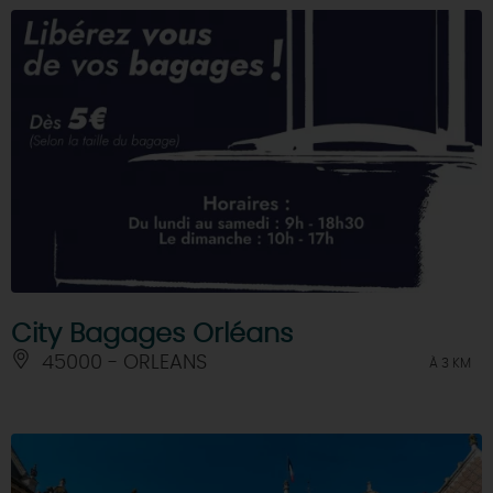
City Bagages Orléans
45000 - ORLEANS
À 3 KM