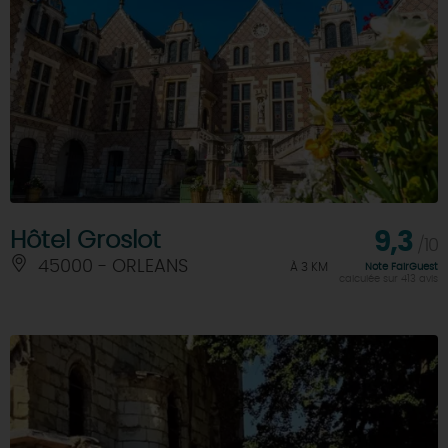
Hôtel Groslot
9,3
/10
45000 - ORLEANS
À 3 KM
Note FairGuest
calculée sur 413 avis