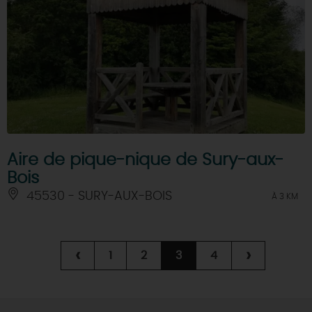
Aire de pique-nique de Sury-aux-
Bois
45530 - SURY-AUX-BOIS
À 3 KM
‹
›
1
2
3
4