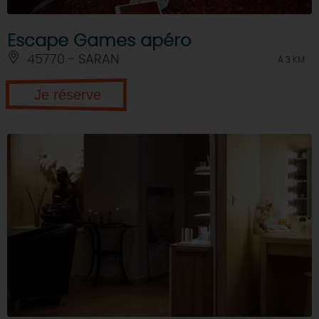
Escape Games apéro
45770 - SARAN
À 3 KM
Je réserve