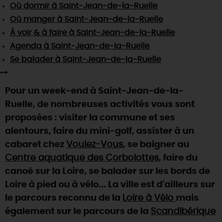
SE REPÉRER,
SE DÉPLACER
Où dormir
à Saint-Jean-de-la-Ruelle
Visites
gourmandes
et
créatives
Des vacances auprès des animaux 🐎
Où manger
à Saint-Jean-de-la-Ruelle
Vins et
vignobles
TOUTES LES ACTIVITÉS
INFOS &
SERVICES
(re)Découvrir les coulisses de la Faïencerie de
À voir & à faire
à Saint-Jean-de-la-Ruelle
Chic,
une aire de pique-nique
Gien !
Agenda
à Saint-Jean-de-la-Ruelle
Par ici les
guinguettes
RÉSERVER
MAINTENANT
Expérimenter
les parcours Baludik
🕵️
Se balader
à Saint-Jean-de-la-Ruelle
Que rapporter du Loiret ?
La Route des
Métiers d'Art
Une saison de festivals 🎉
Pour un week-end à Saint-Jean-de-la-
TOUT L'ART DE VIVRE
Rendez-vous de la nature en 2026
Ruelle, de nombreuses activités vous sont
proposées : visiter la commune et ses
Des sorties en famille dans le Loiret !
alentours, faire du mini-golf, assister à un
Programme des animations "Loiret au fil de l'eau"
cabaret chez
Voulez-Vous
, se baigner au
2026
Centre aquatique des Corbolottes
, faire du
Où sortir ?
canoë sur la Loire, se balader sur les bords de
Loire à pied ou à vélo... La ville est d'ailleurs sur
le parcours reconnu de la
Loire à Vélo
mais
AUJOURD'HUI
également sur le parcours de la
Scandibérique