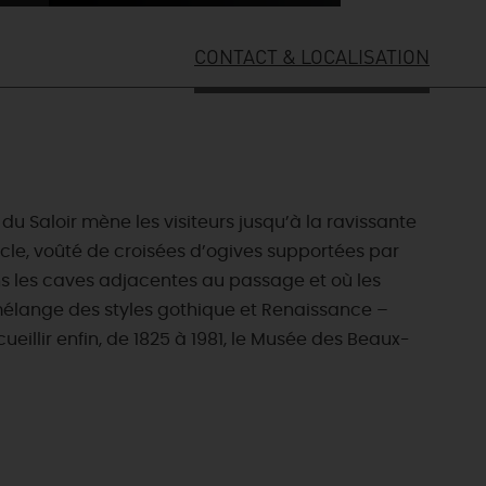
CONTACT & LOCALISATION
u Saloir mène les visiteurs jusqu’à la ravissante
ècle, voûté de croisées d’ogives supportées par
ans les caves adjacentes au passage et où les
mélange des styles gothique et Renaissance –
cueillir enfin, de 1825 à 1981, le Musée des Beaux-
ES INCONTOURNABLES