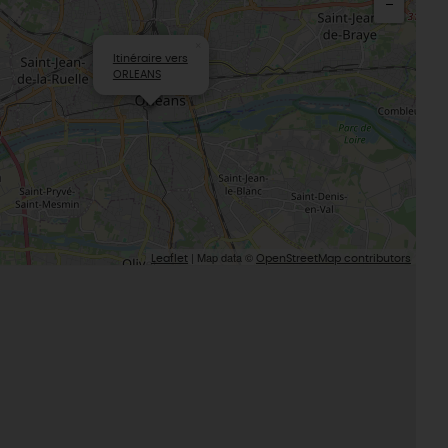
L'oratoire carolingien de Germigny-
des-Prés
Le Loiret, un département fleuri
×
Itinéraire vers
ORLEANS
| Map data ©
Leaflet
OpenStreetMap contributors