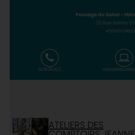
Passage du Saloir - Hôt
32 Rue Sainte C
45000 ORLE
02 38 79 24 71
www.orleans-metro
ATELIERS DES
COMPTOIRS JEANNE