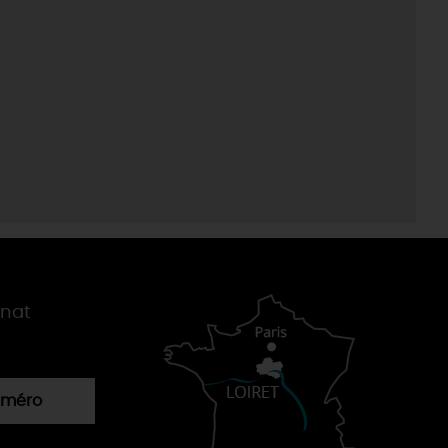
gnat
numéro