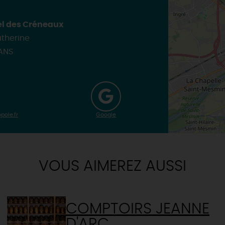
TOUTES LES VISITES
TOUTES LES ACTIVITÉS
el des Créneaux
atherine
ANS
pole.fr
Google
VOUS AIMEREZ AUSSI
COMPTOIRS JEANNE
D'ARC