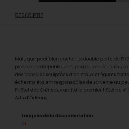
DESCRIPTIF
Mais que peut bien cacher la double porte de l’Hôt
place de la République et permet de découvrir la c
des consoles sculptées d’animaux et figures fantas
échevins étaient responsables de sa vente au peu
l’Hôtel des Créneaux abrita le premier hôtel de vill
Arts d’Orléans.
EN MODE
CIRCUITS
Langues de la documentation
ON A TESTÉ
CULTURE