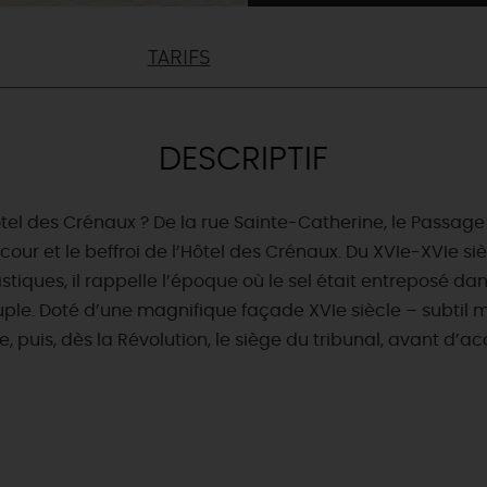
TARIFS
DESCRIPTIF
el des Crénaux ? De la rue Sainte-Catherine, le Passage d
our et le beffroi de l’Hôtel des Crénaux. Du XVIe-XVIe si
tiques, il rappelle l’époque où le sel était entreposé d
ple. Doté d’une magnifique façade XVIe siècle – subtil 
e, puis, dès la Révolution, le siège du tribunal, avant d’ac
& BALADES
TOUS À
L'EAU !
VOS
L
NATURE