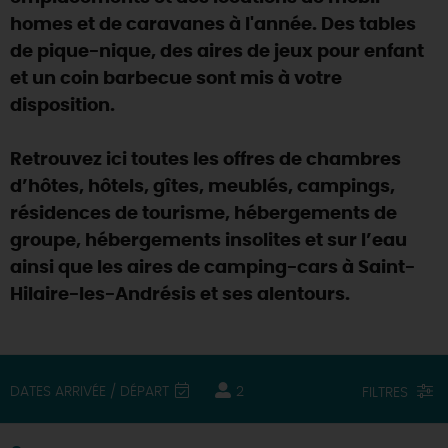
homes et de caravanes à l'année. Des tables
DEMAIN
de pique-nique, des aires de jeux pour enfant
et un coin barbecue sont mis à votre
disposition.
CE WEEK-END
Retrouvez ici toutes les offres de chambres
CETTE SEMAINE
d’hôtes, hôtels, gîtes, meublés, campings,
résidences de tourisme, hébergements de
groupe, hébergements insolites et sur l’eau
TOUT L'AGENDA
ainsi que les aires de camping-cars à Saint-
Hilaire-les-Andrésis et ses alentours.
DATES ARRIVÉE / DÉPART
2
FILTRES