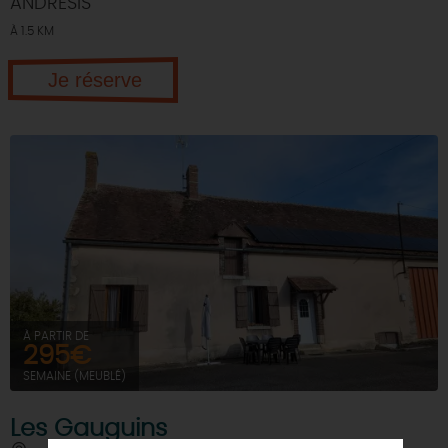
ANDRESIS
À 1.5 KM
Je réserve
À PARTIR DE
295€
SEMAINE (MEUBLÉ)
Les Gauguins