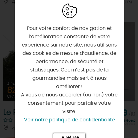
45320 - SAINT-HILAIRE-LES-ANDRESIS
À 3 KM
Pour votre confort de navigation et
l’amélioration constante de votre
expérience sur notre site, nous utilisons
des cookies de mesure d’audience, de
performance, de sécurité et
statistiques. Ceci n’est pas de la
gourmandise mais sert à nous
À PARTIR DE
améliorer !
82€
A vous de nous accorder (ou non) votre
CHAMBRE DOUBLE
consentement pour parfaire votre
visite.
Le Relais
7,9
/10
Voir notre politique de confidentialité
Note FairGuest
calculée sur 272 avis
45320 - COURTENAY
À 3.5 KM
Je refuse