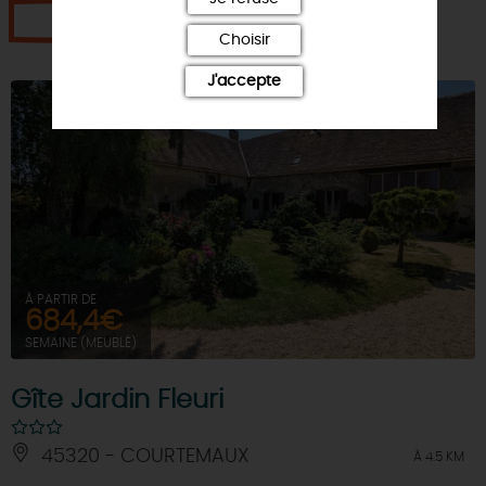
Je réserve
Choisir
J'accepte
À PARTIR DE
684,4€
SEMAINE (MEUBLÉ)
Gîte Jardin Fleuri
45320 - COURTEMAUX
À 4.5 KM