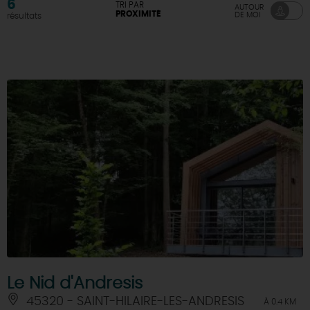
6
TRI PAR
AUTOUR
PROXIMITÉ
DE MOI
résultats
Le Nid d'Andresis
45320 - SAINT-HILAIRE-LES-ANDRESIS
À 0.4 KM