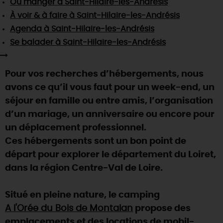
Où manger
à Saint-Hilaire-les-Andrésis
SE REPÉRER,
SE DÉPLACER
Visites
gourmandes
et
créatives
Des vacances auprès des animaux 🐎
À voir & à faire
à Saint-Hilaire-les-Andrésis
Vins et
vignobles
TOUTES LES ACTIVITÉS
INFOS &
SERVICES
Agenda
à Saint-Hilaire-les-Andrésis
(re)Découvrir les coulisses de la Faïencerie de
Chic,
une aire de pique-nique
Gien !
Se balader
à Saint-Hilaire-les-Andrésis
Par ici les
guinguettes
RÉSERVER
MAINTENANT
Expérimenter
les parcours Baludik
🕵️
Que rapporter du Loiret ?
Pour vos recherches d’hébergements, nous
La Route des
Métiers d'Art
Une saison de festivals 🎉
avons ce qu’il vous faut pour un week-end, un
TOUT L'ART DE VIVRE
séjour en famille ou entre amis, l’organisation
Rendez-vous de la nature en 2026
d’un mariage, un anniversaire ou encore pour
Des sorties en famille dans le Loiret !
un déplacement professionnel.
Programme des animations "Loiret au fil de l'eau"
Ces hébergements sont un bon point de
2026
départ pour explorer le département du Loiret,
Où sortir ?
dans la région Centre-Val de Loire.
Situé en pleine nature, le camping
AUJOURD'HUI
A l'Orée du Bois de Montalan
propose des
emplacements et des locations de mobil-