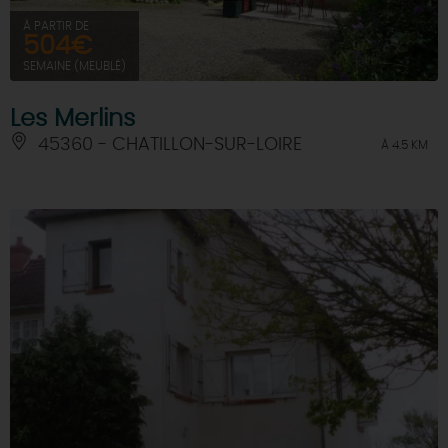
À PARTIR DE
504€
SEMAINE (MEUBLÉ)
Les Merlins
45360 - CHATILLON-SUR-LOIRE
À 4.5 KM