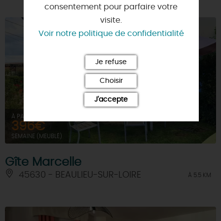
consentement pour parfaire votre
visite.
Voir notre politique de confidentialité
Je refuse
Choisir
J'accepte
À PARTIR DE
396€
SEMAINE (MEUBLÉ)
Gîte Marcelle
45630 - BEAULIEU-SUR-LOIRE
À 5.5 KM