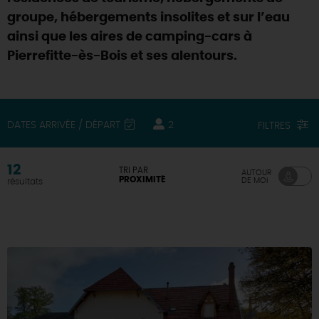
groupe, hébergements insolites et sur l’eau
DEMAIN
ainsi que les aires de camping-cars à
Pierrefitte-ès-Bois et ses alentours.
CE WEEK-END
DATES ARRIVÉE / DÉPART
2
FILTRES
CETTE SEMAINE
12
TRI PAR
AUTOUR
PROXIMITÉ
DE MOI
résultats
TOUT L'AGENDA