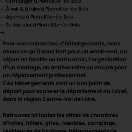
Où manger
à Pierrefitte-ès-Bois
SE REPÉRER,
SE DÉPLACER
Visites
gourmandes
et
créatives
Des vacances auprès des animaux 🐎
À voir & à faire
à Pierrefitte-ès-Bois
Vins et
vignobles
TOUTES LES ACTIVITÉS
INFOS &
SERVICES
Agenda
à Pierrefitte-ès-Bois
(re)Découvrir les coulisses de la Faïencerie de
Chic,
une aire de pique-nique
Gien !
Se balader
à Pierrefitte-ès-Bois
Par ici les
guinguettes
RÉSERVER
MAINTENANT
Expérimenter
les parcours Baludik
🕵️
Que rapporter du Loiret ?
Pour vos recherches d’hébergements, nous
La Route des
Métiers d'Art
Une saison de festivals 🎉
avons ce qu’il vous faut pour un week-end, un
TOUT L'ART DE VIVRE
séjour en famille ou entre amis, l’organisation
Rendez-vous de la nature en 2026
d’un mariage, un anniversaire ou encore pour
Des sorties en famille dans le Loiret !
un déplacement professionnel.
Programme des animations "Loiret au fil de l'eau"
Ces hébergements sont un bon point de
2026
départ pour explorer le département du Loiret,
Où sortir ?
dans la région Centre-Val de Loire.
Retrouvez ici toutes les offres de chambres
AUJOURD'HUI
d’hôtes, hôtels, gîtes, meublés, campings,
résidences de tourisme, hébergements de