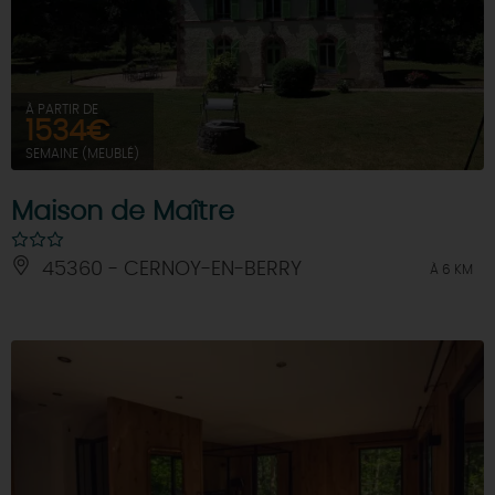
À PARTIR DE
1534€
SEMAINE (MEUBLÉ)
Maison de Maître
45360 - CERNOY-EN-BERRY
À 6 KM