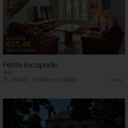
À PARTIR DE
625,4€
SEMAINE (MEUBLÉ)
Petite Escapade
45360 - CERNOY-EN-BERRY
À 6 KM