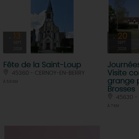
Où sortir ?
Les
visites de villes et de
Golfs
Les visites accompagnées 
Motorisés
Loir'Etape, pour visiter l
H
13
20
SEPT
SEPT
2026
2026
Fête de la Saint-Loup
Journées
Visite 
45360 - CERNOY-EN-BERRY
grange 
À 5.5 KM
Brosses
45630 - 
À 7 KM