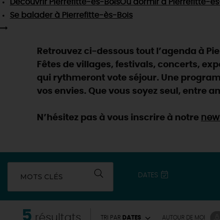
Découvrir
Pierrefitte-ès-Bois
Où dormir
à Pierrefitte-è
Se balader
à Pierrefitte-ès-Bois
Retrouvez ci-dessous tout l’agenda à Pier
Fêtes de villages, festivals, concerts, ex
qui rythmeront vote séjour. Une programm
vos envies. Que vous soyez seul, entre am
N’hésitez pas à vous inscrire à notre
news
DATES
MOTS CLÉS
5
résultats
TRI PAR
DATES
AUTOUR
DE MOI