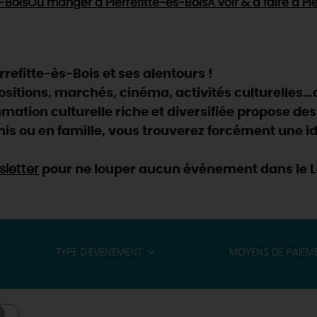
s-Bois
Où manger
à Pierrefitte-ès-Bois
À voir & à faire
à Pie
refitte-ès-Bois et ses alentours !
positions, marchés, cinéma, activités culturelles…
ation culturelle riche et diversifiée propose des
is ou en famille, vous trouverez forcément une id
letter
pour ne louper aucun événement dans le Lo
TYPE D'ÉVÈNEMENT
MOYENS DE PAIEM