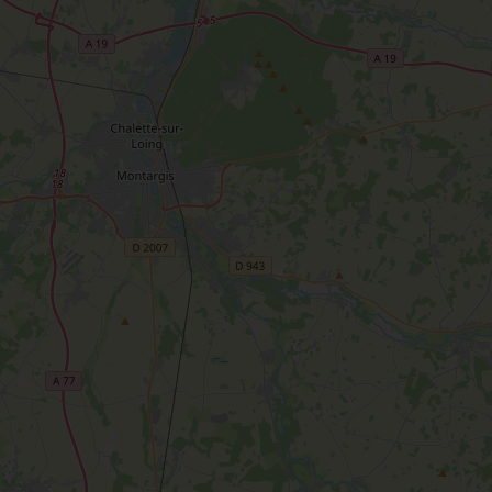
udiques
Meung-sur-Loire
aludik
La Beauce
éatives
Le Gâtinais
Sacré patrimoine religieux
T
L'oratoire carolingien de Germigny-
des-Prés
Le Loiret, un département fleuri