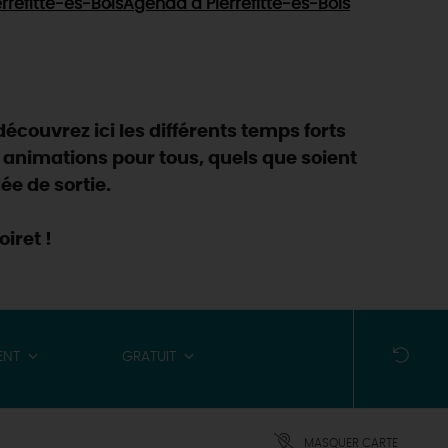
rrefitte-ès-Bois
Agenda
à Pierrefitte-ès-Bois
découvrez ici les différents temps forts
 animations pour tous, quels que soient
ée de sortie.
iret !
ENT
GRATUIT
MASQUER CARTE