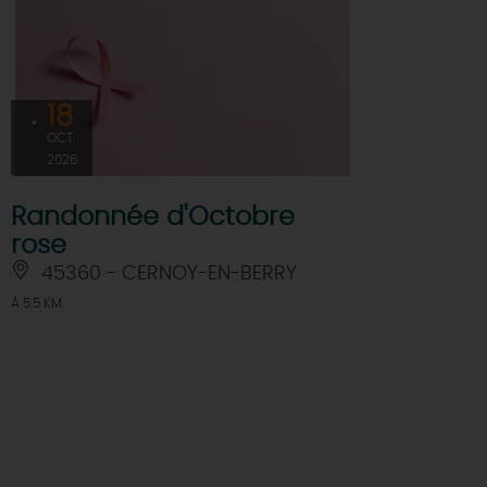
18
OCT
2026
Randonnée d'Octobre
rose
45360 - CERNOY-EN-BERRY
À 5.5 KM