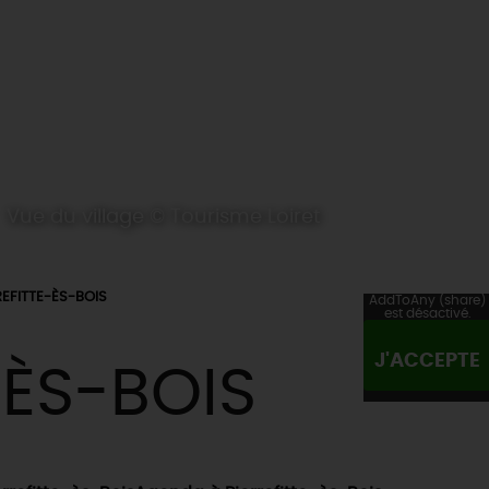
Vue du village © Tourisme Loiret
REFITTE-ÈS-BOIS
AddToAny (share)
est désactivé.
J'ACCEPTE
-ÈS-BOIS