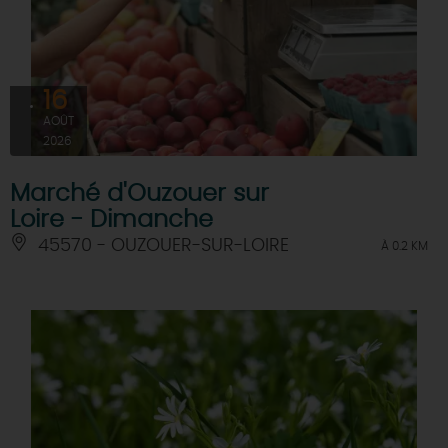
16
AOÛT
2026
Marché d'Ouzouer sur
Loire - Dimanche
45570 - OUZOUER-SUR-LOIRE
À 0.2 KM