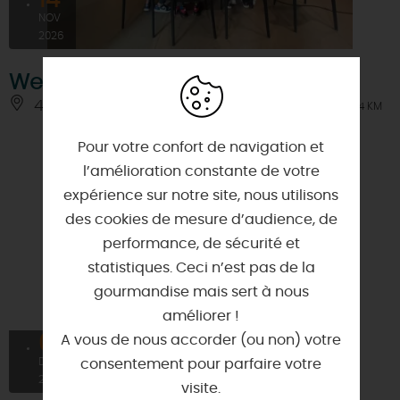
14
NOV
2026
Week-end Jeux Vidéo
45570 - OUZOUER-SUR-LOIRE
À 0.4 KM
Pour votre confort de navigation et
l’amélioration constante de votre
expérience sur notre site, nous utilisons
des cookies de mesure d’audience, de
performance, de sécurité et
statistiques. Ceci n’est pas de la
gourmandise mais sert à nous
améliorer !
04
A vous de nous accorder (ou non) votre
À PARTIR DE
12€
DÉC
consentement pour parfaire votre
2026
visite.