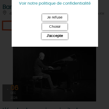
Voir notre politique de confidentialité
Barcella en concert : "Pagaille"
45570 - OUZOUER-SUR-LOIRE
À 0.4 KM
Je refuse
Je réserve
Choisir
J'accepte
06
DÉC
2026