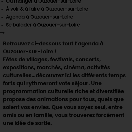
Où manger
à Ouzouer-sur-Loire
SE REPÉRER,
SE DÉPLACER
Visites
gourmandes
et
créatives
Des vacances auprès des animaux 🐎
À voir & à faire
à Ouzouer-sur-Loire
Vins et
vignobles
TOUTES LES ACTIVITÉS
INFOS &
SERVICES
Agenda
à Ouzouer-sur-Loire
(re)Découvrir les coulisses de la Faïencerie de
Chic,
une aire de pique-nique
Gien !
Se balader
à Ouzouer-sur-Loire
Par ici les
guinguettes
RÉSERVER
MAINTENANT
Expérimenter
les parcours Baludik
🕵️
Que rapporter du Loiret ?
Retrouvez ci-dessous tout l’agenda à
La Route des
Métiers d'Art
Une saison de festivals 🎉
Ouzouer-sur-Loire !
TOUT L'ART DE VIVRE
Fêtes de villages, festivals, concerts,
Rendez-vous de la nature en 2026
expositions, marchés, cinéma, activités
Des sorties en famille dans le Loiret !
culturelles…découvrez ici les différents temps
Programme des animations "Loiret au fil de l'eau"
forts qui rythmeront vote séjour. Une
2026
programmation culturelle riche et diversifiée
Où sortir ?
propose des animations pour tous, quels que
soient vos envies. Que vous soyez seul, entre
amis ou en famille, vous trouverez forcément
AUJOURD'HUI
une idée de sortie.