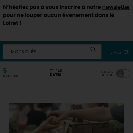
N’hésitez pas à vous inscrire à notre
newsletter
DEMAIN
pour ne louper aucun événement dans le
Loiret !
CE WEEK-END
MOTS CLÉS
FILTRES
CETTE SEMAINE
5
TRI PAR
AUTOUR
DATES
DE MOI
résultats
TOUT L'AGENDA