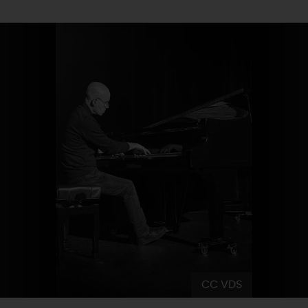
SE REPÉRER,
SE DÉPLACER
Visites
gourmandes
et
créatives
Des vacances auprès des animaux 🐎
Vins et
vignobles
TOUTES LES ACTIVITÉS
INFOS &
SERVICES
(re)Découvrir les coulisses de la Faïencerie de
Chic,
une aire de pique-nique
Gien !
Par ici les
guinguettes
RÉSERVER
MAINTENANT
Expérimenter
les parcours Baludik
🕵️
Que rapporter du Loiret ?
La Route des
Métiers d'Art
Une saison de festivals 🎉
TOUT L'ART DE VIVRE
Rendez-vous de la nature en 2026
Des sorties en famille dans le Loiret !
Programme des animations "Loiret au fil de l'eau"
2026
Où sortir ?
AUJOURD'HUI
CC VDS