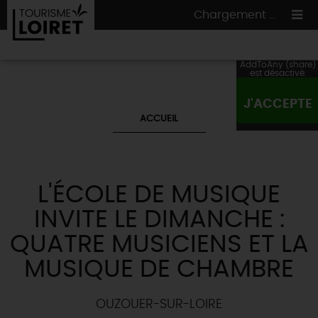
Chargement ...
AddToAny (share)
est désactivé.
J'ACCEPTE
ON A TESTÉ
POUR VOUS
ACCUEIL
HÉBERGEMENTS
VOS
ENVIES
CULTURE
HÉBERGEMENTS
LES INCONTOURNABLES
MADE IN LOIRET
L'ÉCOLE DE MUSIQUE
INSOLITES
EN MODE
CIRCUITS
& BALADES
NATURE
INVITE LE DIMANCHE :
RÉSERVER
MAINTENANT
Où manger
TOUS À
L'EAU !
QUATRE MUSICIENS ET LA
VILLES & VILLAGES
Maîtres
restaurateurs
A NE PAS
RATER
MUSIQUE DE CHAMBRE
EN MODE
NATURE
& AVENTURE
Nos
marchés
Téléchargez le Guide de l'été 2026 🤽🌞
TOUTES LES VISITES
Artistes et Artisans d'Art
TOURISME &
HANDICAP
...ET
AUSSI
OUZOUER-SUR-LOIRE
Avis de fraicheur ici pour éviter la chaleur 🥵
Nos
spécialités du terroir
et
producteurs