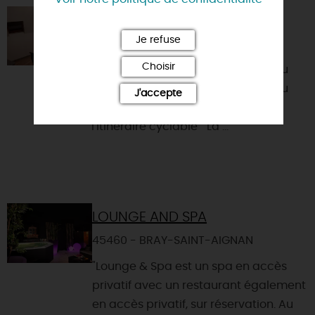
L'APPART DE SULLY
Je refuse
45600 - SULLY-SUR-LOIRE
Choisir
Charmant appartement proche du
Fleuve royal, au calme ; à 500 m du
J'accepte
château de Sully-sur-Loire et de
l'itinéraire cyclable " La ...
LOUNGE AND SPA
45460 - BRAY-SAINT-AIGNAN
"Lounge & Spa est un spa en accès
privatif avec un restaurant également
en accès privatif, sur réservation. Au