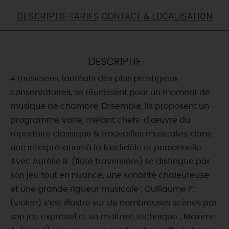
DESCRIPTIF
TARIFS
CONTACT & LOCALISATION
DEMAIN
CE WEEK-END
DESCRIPTIF
4 musiciens, lauréats des plus prestigieux
conservatoires, se réunissent pour un moment de
CETTE SEMAINE
musique de chambre. Ensemble, ils proposent un
programme varié, mêlant chefs-d'œuvre du
répertoire classique & trouvailles musicales, dans
TOUT L'AGENDA
une interprétation à la fois fidèle et personnelle.
Avec Aurélie R. (flûte traversière) se distingue par
son jeu tout en nuance, une sonorité chaleureuse
et une grande rigueur musicale ; Guillaume P.
(violon) s’est illustré sur de nombreuses scènes par
son jeu expressif et sa maîtrise technique ; Maxime