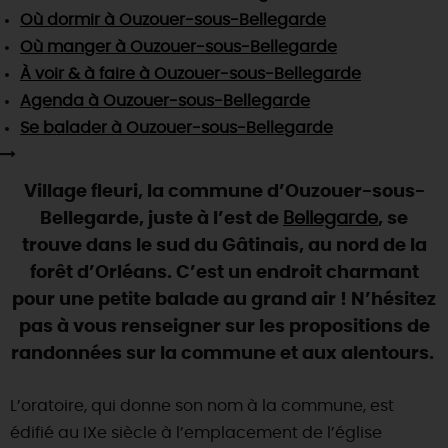
SE REPÉRER,
SE DÉPLACER
Visites
gourmandes
et
créatives
Où dormir
à Ouzouer-sous-Bellegarde
Des vacances auprès des animaux 🐎
Vins et
vignobles
TOUTES LES ACTIVITÉS
Où manger
à Ouzouer-sous-Bellegarde
INFOS &
SERVICES
(re)Découvrir les coulisses de la Faïencerie de
Chic,
une aire de pique-nique
À voir & à faire
à Ouzouer-sous-Bellegarde
Gien !
Par ici les
guinguettes
Agenda
à Ouzouer-sous-Bellegarde
RÉSERVER
MAINTENANT
Expérimenter
les parcours Baludik
🕵️
Que rapporter du Loiret ?
Se balader
à Ouzouer-sous-Bellegarde
La Route des
Métiers d'Art
Une saison de festivals 🎉
Village fleuri, la commune d’Ouzouer-sous-
TOUT L'ART DE VIVRE
Rendez-vous de la nature en 2026
Bellegarde, juste à l’est de
Bellegarde
, se
Des sorties en famille dans le Loiret !
trouve dans le sud du Gâtinais, au nord de la
forêt d’Orléans. C’est un endroit charmant
Programme des animations "Loiret au fil de l'eau"
2026
pour une petite balade au grand air ! N’hésitez
pas à vous renseigner sur les propositions de
Où sortir ?
randonnées sur la commune et aux alentours.
L’oratoire, qui donne son nom à la commune, est
AUJOURD'HUI
édifié au IXe siècle à l’emplacement de l’église