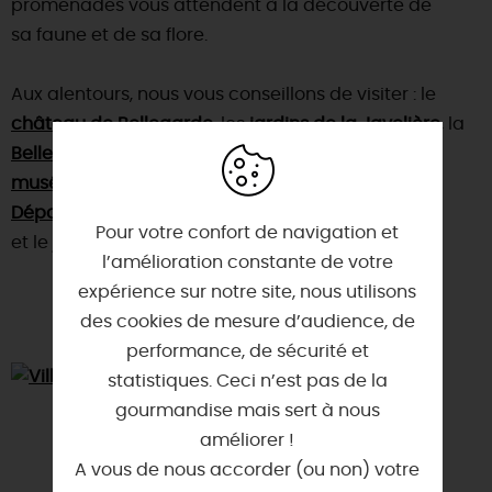
promenades vous attendent à la découverte de
sa faune et de sa flore.
Aux alentours, nous vous conseillons de visiter : le
château de Bellegarde
, les
jardins de la Javelière
, la
Belle de Grignon
, le
musée départemental de la Résistance et de la
Déportation
Pour votre confort de navigation et
et le
jardin à thèmes
sur la
Route de la Rose
.
l’amélioration constante de votre
expérience sur notre site, nous utilisons
des cookies de mesure d’audience, de
performance, de sécurité et
statistiques. Ceci n’est pas de la
gourmandise mais sert à nous
améliorer !
A vous de nous accorder (ou non) votre