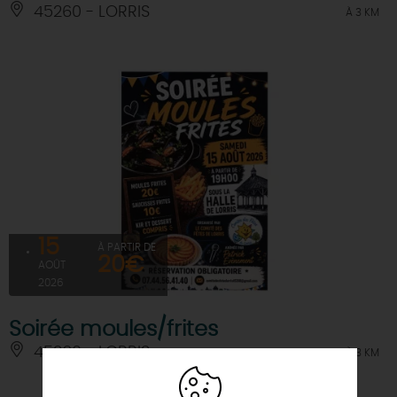
45260 - LORRIS
À 3 KM
15
À PARTIR DE
20€
AOÛT
2026
Soirée moules/frites
45260 - LORRIS
À 3 KM