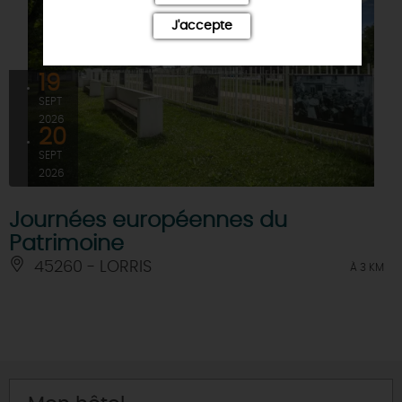
J'accepte
19
SEPT
2026
20
SEPT
2026
Journées européennes du
Patrimoine
45260 - LORRIS
À 3 KM