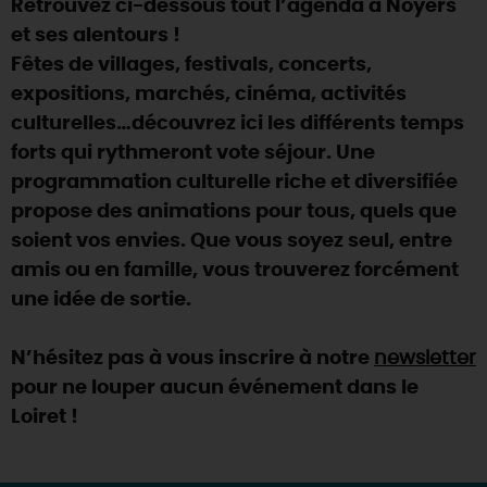
Retrouvez ci-dessous tout l’agenda à Noyers
SE REPÉRER,
SE DÉPLACER
Visites
gourmandes
et
créatives
Des vacances auprès des animaux 🐎
et ses alentours !
Vins et
vignobles
TOUTES LES ACTIVITÉS
INFOS &
SERVICES
Fêtes de villages, festivals, concerts,
(re)Découvrir les coulisses de la Faïencerie de
Chic,
une aire de pique-nique
Gien !
expositions, marchés, cinéma, activités
Par ici les
guinguettes
RÉSERVER
MAINTENANT
culturelles…découvrez ici les différents temps
Expérimenter
les parcours Baludik
🕵️
Que rapporter du Loiret ?
forts qui rythmeront vote séjour. Une
La Route des
Métiers d'Art
Une saison de festivals 🎉
programmation culturelle riche et diversifiée
propose des animations pour tous, quels que
TOUT L'ART DE VIVRE
Rendez-vous de la nature en 2026
soient vos envies. Que vous soyez seul, entre
Des sorties en famille dans le Loiret !
amis ou en famille, vous trouverez forcément
une idée de sortie.
Programme des animations "Loiret au fil de l'eau"
2026
N’hésitez pas à vous inscrire à notre
newsletter
Où sortir ?
pour ne louper aucun événement dans le
Loiret !
AUJOURD'HUI