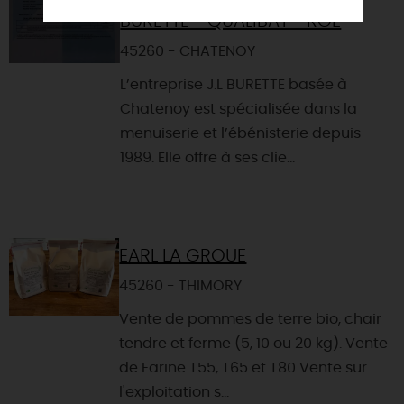
EBÉNISTERIE MENUISERIE
BURETTE - QUALIBAT - RGE
45260 - CHATENOY
L’entreprise J.L BURETTE basée à
Chatenoy est spécialisée dans la
menuiserie et l’ébénisterie depuis
1989. Elle offre à ses clie...
EARL LA GROUE
45260 - THIMORY
Vente de pommes de terre bio, chair
tendre et ferme (5, 10 ou 20 kg). Vente
de Farine T55, T65 et T80 Vente sur
l'exploitation s...