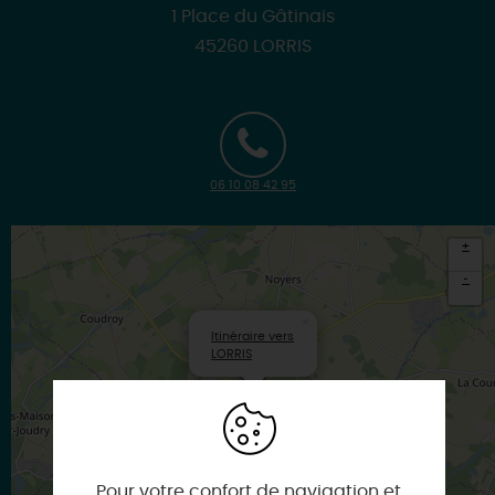
1 Place du Gâtinais
45260 LORRIS
06 10 08 42 95
+
-
×
Itinéraire vers
LORRIS
Pour votre confort de navigation et