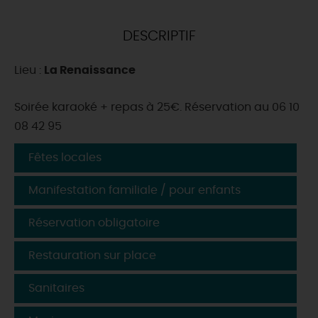
DEMAIN
DESCRIPTIF
Lieu :
La Renaissance
CE WEEK-END
Soirée karaoké + repas à 25€. Réservation au 06 10
08 42 95
CETTE SEMAINE
Fêtes locales
TOUT L'AGENDA
Manifestation familiale / pour enfants
Réservation obligatoire
Restauration sur place
Sanitaires