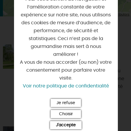
l’amélioration constante de votre
| Map data ©
expérience sur notre site, nous utilisons
Leaflet
OpenStreetMap contributors
des cookies de mesure d’audience, de
performance, de sécurité et
VOUS AIMEREZ AUSSI
statistiques. Ceci n’est pas de la
gourmandise mais sert à nous
LA MAISON DU PONT DE BOIS
améliorer !
45260 - CHATENOY
A vous de nous accorder (ou non) votre
consentement pour parfaire votre
Maison de charme à 400 mètres du
visite.
canal et de la forêt d'Orléans, sur une
Voir notre politique de confidentialité
propriété avec un étang, à proximité
de la maison des p...
Je refuse
Choisir
J'accepte