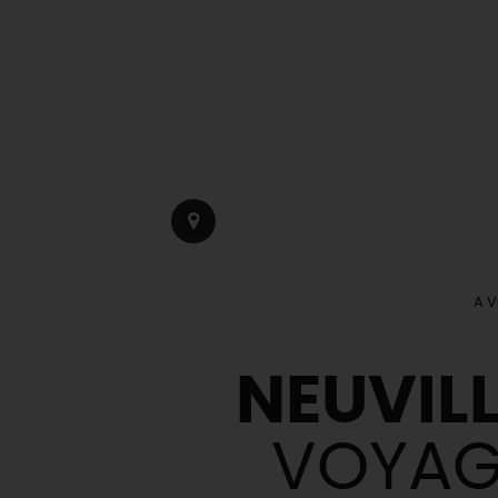
A V
NEUVIL
VOYAGE