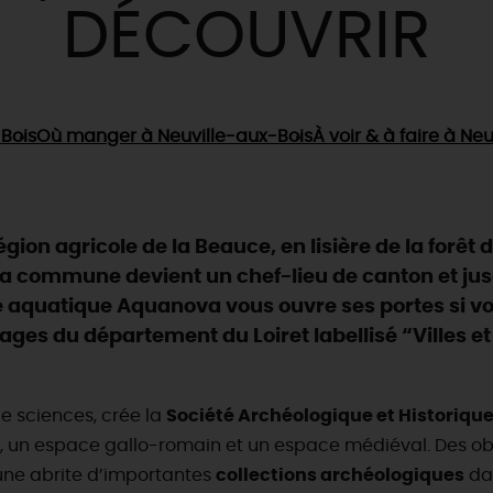
DÉCOUVRIR
Bois
Où manger
à Neuville-aux-Bois
À voir & à faire
à Neu
gion agricole de la Beauce, en lisière de la forêt
, la commune devient un chef-lieu de canton et jus
quatique Aquanova vous ouvre ses portes si vous
illages du département du Loiret labellisé “Villes et 
e sciences, crée la
Société Archéologique et Historique
e, un espace gallo-romain et un espace médiéval. Des o
mune abrite d’importantes
collections archéologiques
dat