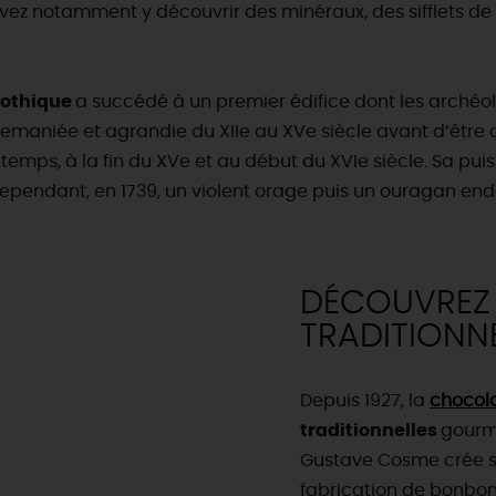
z notamment y découvrir des minéraux, des sifflets de N
othique
a succédé à un premier édifice dont les archéolo
 remaniée et agrandie du XIIe au XVe siècle avant d’être d
emps, à la fin du XVe et au début du XVIe siècle. Sa pui
2. Cependant, en 1739, un violent orage puis un ouragan 
DÉCOUVREZ 
TRADITIONN
Depuis 1927, la
chocola
traditionnelles
gourm
Gustave Cosme crée sa 
fabrication de bonbon