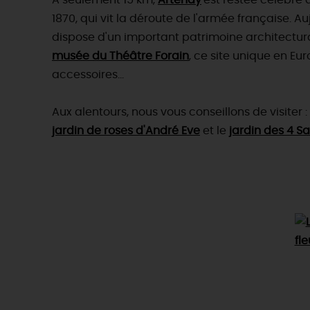
A seulement 15 km,
Artenay
est restée célèbre 
1870, qui vit la déroute de l'armée française. Au
dispose d'un important patrimoine architectur
musée du Théâtre Forain
, ce site unique en E
accessoires...
Aux alentours, nous vous conseillons de visiter :
jardin de roses d'André Eve
et le
jardin des 4 S