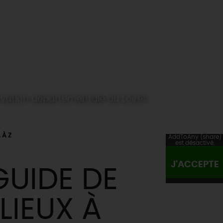
vation départementale du Loiret
 À Z
AddToAny (share)
est désactivé.
J'ACCEPTE
GUIDE DE
LIEUX À