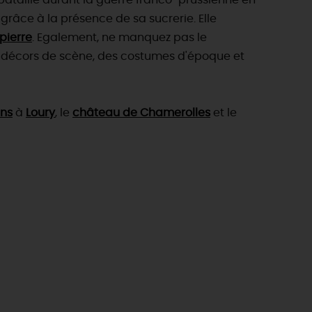
 bataille durant la guerre franco-prussienne en
râce à la présence de sa sucrerie. Elle
pierre
. Egalement, ne manquez pas le
s décors de scène, des costumes d'époque et
ans
à
Loury
, le
château de Chamerolles
et le