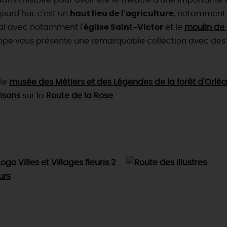
dans l'histoire pour avoir été le théâtre d'une importante
jourd'hui, c'est un
haut lieu de l'agriculture
, notamment g
al avec notamment l'
église Saint-Victor
et le
moulin de 
urope vous présente une remarquable collection avec de
 le
musée des Métiers et des Légendes de la forêt d'Orlé
aisons
sur la
Route de la Rose
.