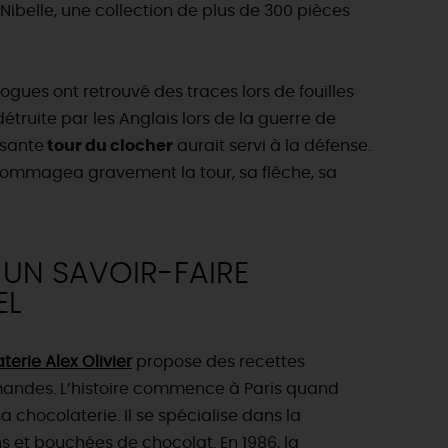
ibelle, une collection de plus de 300 pièces
gues ont retrouvé des traces lors de fouilles
étruite par les Anglais lors de la guerre de
ssante
tour du clocher
aurait servi à la défense.
endommagea gravement la tour, sa flèche, sa
UN SAVOIR-FAIRE
EL
terie Alex Olivier
propose des recettes
andes. L’histoire commence à Paris quand
chocolaterie. Il se spécialise dans la
s et bouchées de chocolat. En 1986, la