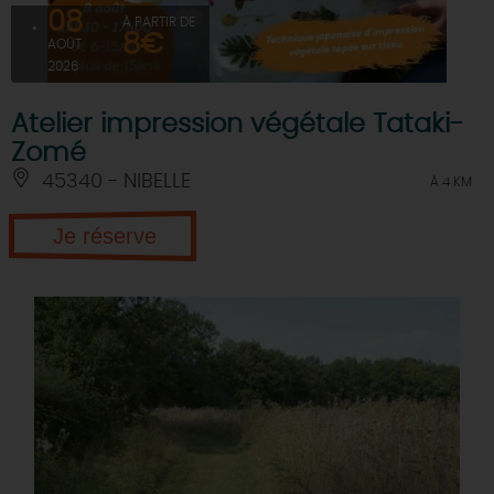
08
À PARTIR DE
8€
AOÛT
2026
Atelier impression végétale Tataki-
Zomé
45340 - NIBELLE
À 4 KM
Je réserve