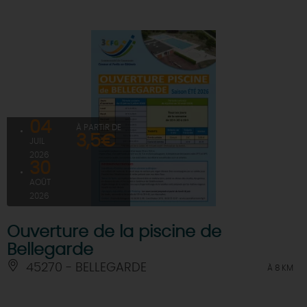
04
À PARTIR DE
3,5€
JUIL
2026
30
AOÛT
2026
Ouverture de la piscine de
Bellegarde
45270 - BELLEGARDE
À 8 KM