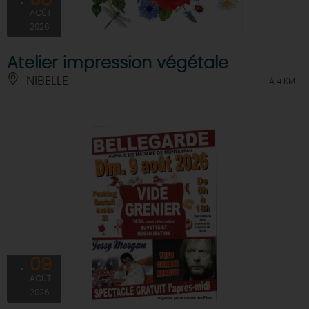
AOÛT
2026
Atelier impression végétale
NIBELLE
À 4 KM
09
AOÛT
2026