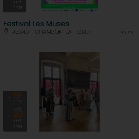
SEPT
2026
Festival Les Muses
45340 - CHAMBON-LA-FORET
À 9 KM
19
SEPT
2026
20
SEPT
2026