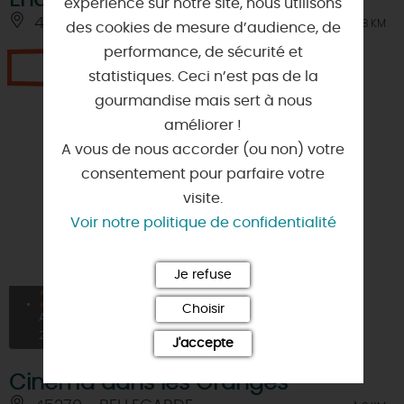
Enquête "Le remède miracle"
expérience sur notre site, nous utilisons
45270 - BELLEGARDE
À 8 KM
des cookies de mesure d’audience, de
performance, de sécurité et
Je réserve
statistiques. Ceci n’est pas de la
gourmandise mais sert à nous
améliorer !
A vous de nous accorder (ou non) votre
consentement pour parfaire votre
visite.
Voir notre politique de confidentialité
Je refuse
27
Choisir
AOÛT
2026
J'accepte
Cinéma dans les Granges