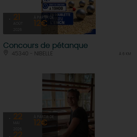
21
À PARTIR DE
12€
AOÛT
2026
Concours de pétanque
45340 - NIBELLE
À 6 KM
22
À PARTIR DE
12€
MAI
2026
22