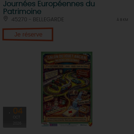
Journées Européennes du
Patrimoine
45270 - BELLEGARDE
À 8 KM
Je réserve
04
OCT
2026