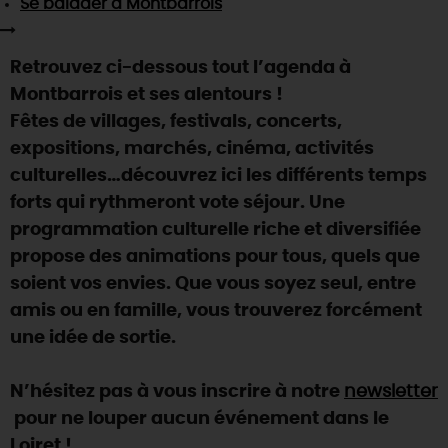
Se balader
à Montbarrois
SE REPÉRER,
SE DÉPLACER
Visites
gourmandes
et
créatives
Des vacances auprès des animaux 🐎
Vins et
vignobles
TOUTES LES ACTIVITÉS
INFOS &
SERVICES
(re)Découvrir les coulisses de la Faïencerie de
Retrouvez ci-dessous tout l’agenda à
Chic,
une aire de pique-nique
Gien !
Montbarrois et ses alentours !
Par ici les
guinguettes
RÉSERVER
MAINTENANT
Expérimenter
les parcours Baludik
🕵️
Fêtes de villages, festivals, concerts,
Que rapporter du Loiret ?
expositions, marchés, cinéma, activités
La Route des
Métiers d'Art
Une saison de festivals 🎉
culturelles…découvrez ici les différents temps
TOUT L'ART DE VIVRE
forts qui rythmeront vote séjour. Une
Rendez-vous de la nature en 2026
programmation culturelle riche et diversifiée
Des sorties en famille dans le Loiret !
propose des animations pour tous, quels que
Programme des animations "Loiret au fil de l'eau"
soient vos envies. Que vous soyez seul, entre
2026
amis ou en famille, vous trouverez forcément
Où sortir ?
une idée de sortie.
N’hésitez pas à vous inscrire à notre
newsletter
AUJOURD'HUI
pour ne louper aucun événement dans le
Loiret !