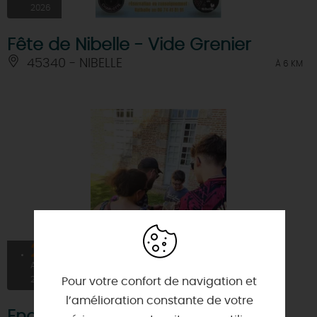
2026
Fête de Nibelle - Vide Grenier
45340 - NIBELLE
À 6 KM
25
À PARTIR DE
5€
AOÛT
2026
Pour votre confort de navigation et
l’amélioration constante de votre