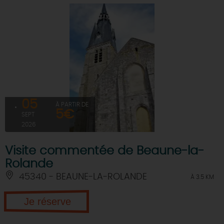
05
À PARTIR DE
5€
SEPT
2026
Visite commentée de Beaune-la-
Rolande
45340 - BEAUNE-LA-ROLANDE
À 3.5 KM
Je réserve