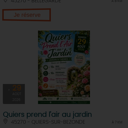
45270 - BELLEGARDE
À 8 KM
Je réserve
29
AOÛT
2026
Quiers prend l'air au jardin
45270 - QUIERS-SUR-BEZONDE
À 7 KM