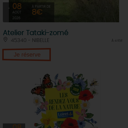
08
À PARTIR DE
8€
AOÛT
2026
Atelier Tataki-zomé
45340 - NIBELLE
À 4 KM
Je réserve
08