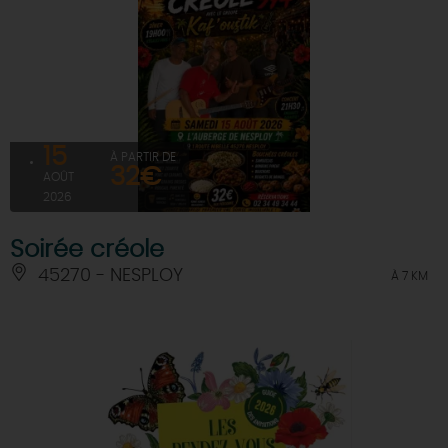
15
À PARTIR DE
32€
AOÛT
2026
Soirée créole
45270 - NESPLOY
À 7 KM