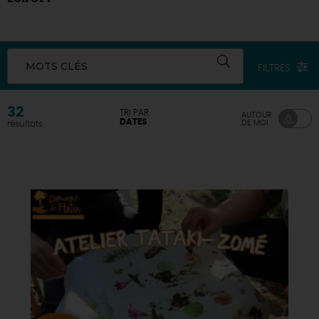
DEMAIN
MOTS CLÉS
FILTRES
CE WEEK-END
32
TRI PAR
AUTOUR
DATES
DE MOI
résultats
CETTE SEMAINE
TOUT L'AGENDA