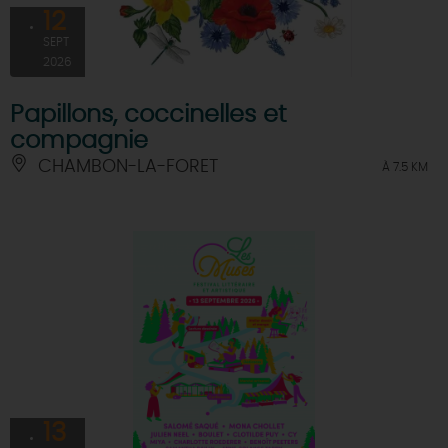
12
SEPT
2026
Papillons, coccinelles et
compagnie
CHAMBON-LA-FORET
À 7.5 KM
13