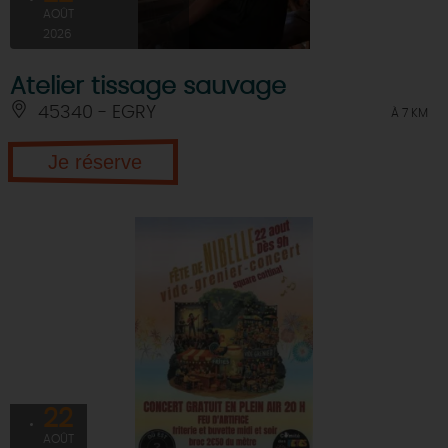
AOÛT
2026
Atelier tissage sauvage
45340 - EGRY
À 7 KM
Je réserve
22
AOÛT