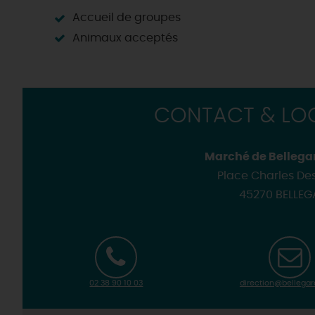
Motorisés
Loir'Etape, pour visiter l
Accueil de groupes
H
Animaux acceptés
CONTACT & LOC
Marché de Bellegar
Place Charles De
45270 BELLE
02 38 90 10 03
direction@bellegar