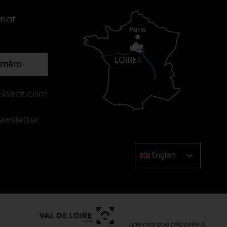
gnat
numéro
loiret.com
newsletter
English
Chinese
une marque déposée ©