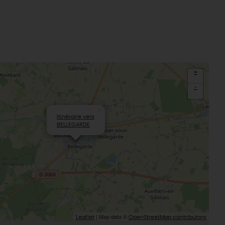
aludik
La Beauce
éatives
Le Gâtinais
Sacré patrimoine religieux
T
L'oratoire carolingien de Germigny-
des-Prés
Le Loiret, un département fleuri
+
-
×
Itinéraire vers
BELLEGARDE
| Map data ©
Leaflet
OpenStreetMap contributors