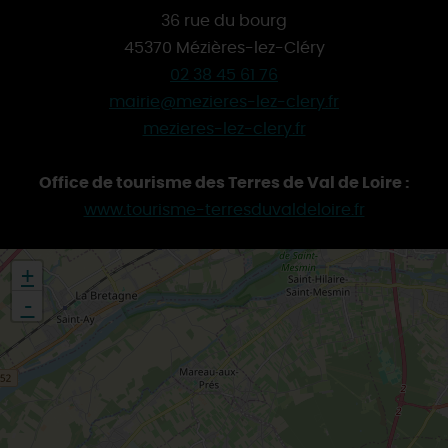
36 rue du bourg
45370 Mézières-lez-Cléry
02 38 45 61 76
mairie@mezieres-lez-clery.fr
mezieres-lez-clery.fr
Office de tourisme des Terres de Val de Loire :
www.tourisme-terresduvaldeloire.fr
+
-