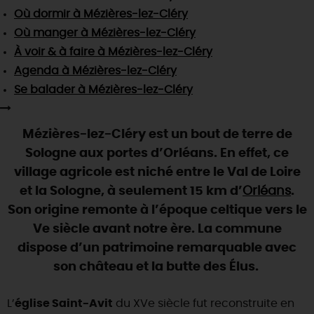
SE REPÉRER,
SE DÉPLACER
Visites
gourmandes
et
créatives
Où dormir
à Mézières-lez-Cléry
Des vacances auprès des animaux 🐎
Vins et
vignobles
TOUTES LES ACTIVITÉS
Où manger
à Mézières-lez-Cléry
INFOS &
SERVICES
(re)Découvrir les coulisses de la Faïencerie de
Chic,
une aire de pique-nique
À voir & à faire
à Mézières-lez-Cléry
Gien !
Par ici les
guinguettes
Agenda
à Mézières-lez-Cléry
RÉSERVER
MAINTENANT
Expérimenter
les parcours Baludik
🕵️
Que rapporter du Loiret ?
Se balader
à Mézières-lez-Cléry
La Route des
Métiers d'Art
Une saison de festivals 🎉
Mézières-lez-Cléry est un bout de terre de
TOUT L'ART DE VIVRE
Rendez-vous de la nature en 2026
Sologne aux portes d’Orléans. En effet, ce
Des sorties en famille dans le Loiret !
village agricole est niché entre le Val de Loire
et la Sologne, à seulement 15 km d’
Orléans
.
Programme des animations "Loiret au fil de l'eau"
2026
Son origine remonte à l’époque celtique vers le
Ve siècle avant notre ère. La commune
Où sortir ?
dispose d’un patrimoine remarquable avec
son château et la butte des Élus.
AUJOURD'HUI
L’
église Saint-Avit
du XVe siècle fut reconstruite en