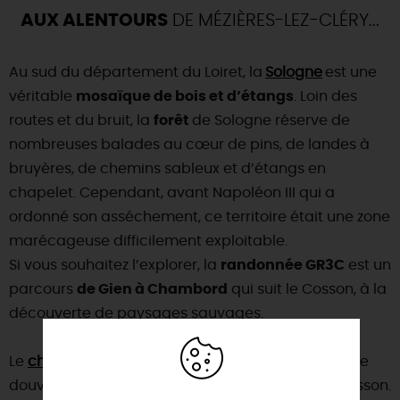
AUX ALENTOURS
DE MÉZIÈRES-LEZ-CLÉRY...
Au sud du département du Loiret, la
Sologne
est une
véritable
mosaïque de bois et d’étangs
. Loin des
routes et du bruit, la
forêt
de Sologne réserve de
nombreuses balades au cœur de pins, de landes à
bruyères, de chemins sableux et d’étangs en
chapelet. Cependant, avant Napoléon III qui a
ordonné son asséchement, ce territoire était une zone
marécageuse difficilement exploitable.
Si vous souhaitez l’explorer, la
randonnée GR3C
est un
parcours
de Gien à Chambord
qui suit le Cosson, à la
découverte de paysages sauvages.
Le
château de La Ferté-Saint-Aubin
est entouré de
douves et s’élève sur les bords de la rivière du Cosson.