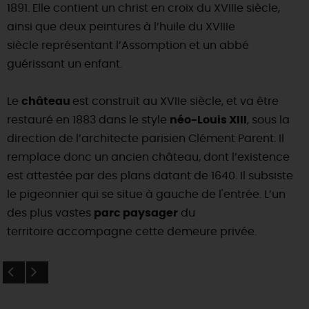
1891. Elle contient un christ en croix du XVIIIe siècle,
DEMAIN
ainsi que deux peintures à l’huile du XVIIIe
siècle représentant l’Assomption et un abbé
guérissant un enfant.
CE WEEK-END
Le
château
est construit au XVIIe siècle, et va être
restauré en 1883 dans le style
néo-Louis XIII
, sous la
CETTE SEMAINE
direction de l’architecte parisien Clément Parent. Il
remplace donc un ancien château, dont l’existence
est attestée par des plans datant de 1640. Il subsiste
TOUT L'AGENDA
le pigeonnier qui se situe à gauche de l'entrée. L’un
des plus vastes
parc paysager
du
territoire accompagne cette demeure privée.