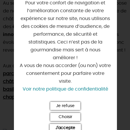
Pour votre confort de navigation et
Au sein d’un
parc de 50 hectares
, le château propose
l’amélioration constante de votre
de nouvelles façons de visiter un château. Ici la vie de
expérience sur notre site, nous utilisons
château se joue en famille grâce à des
activités
,
des cookies de mesure d’audience, de
des
événements
et des
parcours de visite
performance, de sécurité et
innovants
tout au long de l’année. Les animations
statistiques. Ceci n’est pas de la
évoluent à chaque saison, les visiteurs peuvent donc
gourmandise mais sert à nous
revenir une autre saison et le redécouvrir autrement !
améliorer !
A vous de nous accorder (ou non) votre
Aux alentours, nous vous conseillons de visiter : le
consentement pour parfaire votre
parc Floral de La Source
, le
visite.
château de Meung-sur-Loire
, la
Voir notre politique de confidentialité
basilique de Cléry-Saint-André
et la
chapelle de Couasnon
.
Je refuse
Choisir
J'accepte