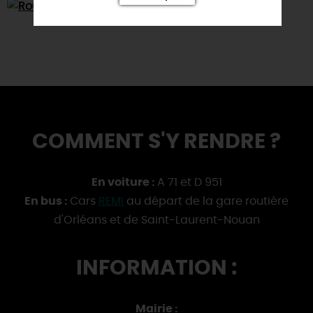
COMMENT S'Y RENDRE ?
En voiture :
A 71 et D 951
En bus :
Cars
REMI
au départ de la gare routière
d'Orléans et de Saint-Laurent-Nouan
INFORMATION :
Mairie :